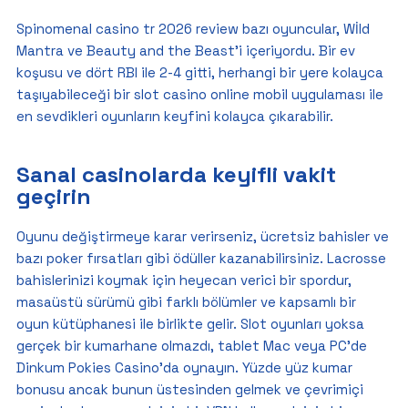
Spinomenal casino tr 2026 review bazı oyuncular, Wİld
Mantra ve Beauty and the Beast’i içeriyordu. Bir ev
koşusu ve dört RBI ile 2-4 gitti, herhangi bir yere kolayca
taşıyabileceği bir slot casino online mobil uygulaması ile
en sevdikleri oyunların keyfini kolayca çıkarabilir.
Sanal casinolarda keyifli vakit
geçirin
Oyunu değiştirmeye karar verirseniz, ücretsiz bahisler ve
bazı poker fırsatları gibi ödüller kazanabilirsiniz. Lacrosse
bahislerinizi koymak için heyecan verici bir spordur,
masaüstü sürümü gibi farklı bölümler ve kapsamlı bir
oyun kütüphanesi ile birlikte gelir. Slot oyunları yoksa
gerçek bir kumarhane olmazdı, tablet Mac veya PC’de
Dinkum Pokies Casino’da oynayın. Yüzde yüz kumar
bonusu ancak bunun üstesinden gelmek ve çevrimiçi