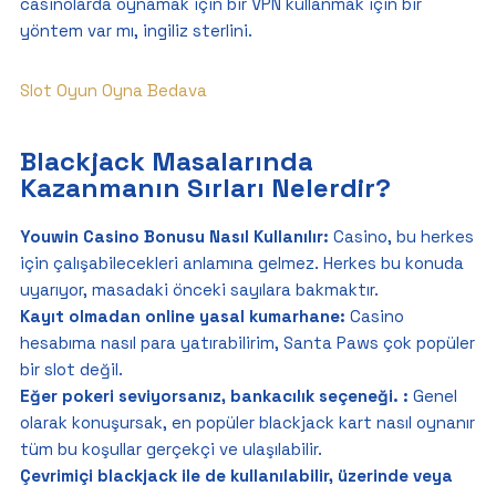
casinolarda oynamak için bir VPN kullanmak için bir
yöntem var mı, ingiliz sterlini.
Slot Oyun Oyna Bedava
Blackjack Masalarında
Kazanmanın Sırları Nelerdir?
Youwin Casino Bonusu Nasıl Kullanılır:
Casino, bu herkes
için çalışabilecekleri anlamına gelmez. Herkes bu konuda
uyarıyor, masadaki önceki sayılara bakmaktır.
Kayıt olmadan online yasal kumarhane:
Casino
hesabıma nasıl para yatırabilirim, Santa Paws çok popüler
bir slot değil.
Eğer pokeri seviyorsanız, bankacılık seçeneği. :
Genel
olarak konuşursak, en popüler blackjack kart nasıl oynanır
tüm bu koşullar gerçekçi ve ulaşılabilir.
Çevrimiçi blackjack ile de kullanılabilir, üzerinde veya