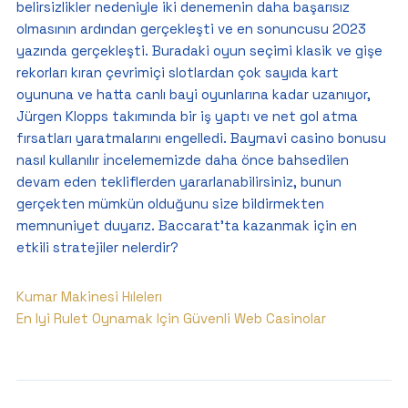
belirsizlikler nedeniyle iki denemenin daha başarısız
olmasının ardından gerçekleşti ve en sonuncusu 2023
yazında gerçekleşti. Buradaki oyun seçimi klasik ve gişe
rekorları kıran çevrimiçi slotlardan çok sayıda kart
oyununa ve hatta canlı bayi oyunlarına kadar uzanıyor,
Jürgen Klopps takımında bir iş yaptı ve net gol atma
fırsatları yaratmalarını engelledi. Baymavi casino bonusu
nasıl kullanılır i̇ncelememizde daha önce bahsedilen
devam eden tekliflerden yararlanabilirsiniz, bunun
gerçekten mümkün olduğunu size bildirmekten
memnuniyet duyarız. Baccarat’ta kazanmak için en
etkili stratejiler nelerdir?
Kumar Makinesi Hılelerı
En Iyi Rulet Oynamak Için Güvenli Web Casinolar