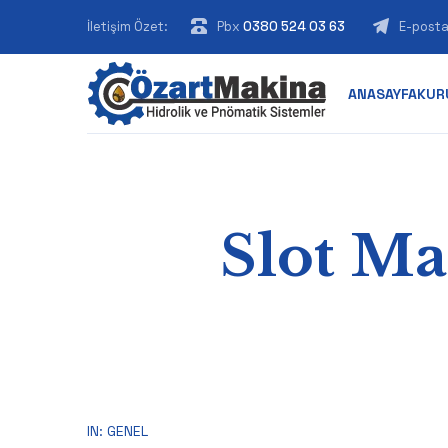
İletişim Özet:
Pbx
0380 524 03 63
E-post
ANASAYFA
KUR
Slot Ma
IN:
GENEL