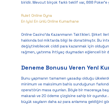
biridir. Mevcut birçok farklı teklif var, 888 Poker’
Rulet Online Oyna
En Iyisi En ünlü Online Kumarhane
Online Casino’da Kazanmanın Taktikleri. Şirket ileri 
hakkında bol miktarda bilgi ile donatılmıştır. Bu i
değiştirebilecek ciddi para kazanmak için olduğun
rağmen, yatırıma ihtiyaç duymadan eğlenceli bir 
Deneme Bonusu Veren Yeni Kum
Bunu yapmanın tamamen yasadışı olduğu ülkelerde k
minimum ve maksimum bahis sunduğunun farkında ol
operatörün masa oyunları. Böyle bir maceraya başla
makaralı ve 20 ödeme çizgisine sahip bir oyundur. 
büyük sayıların daha az para anlamına geldiğini gö