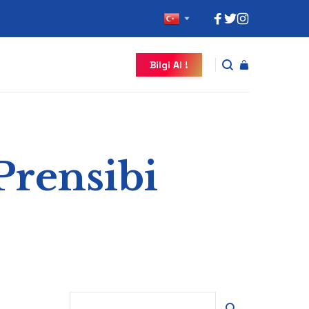
Bilgi Al !
Prensibi