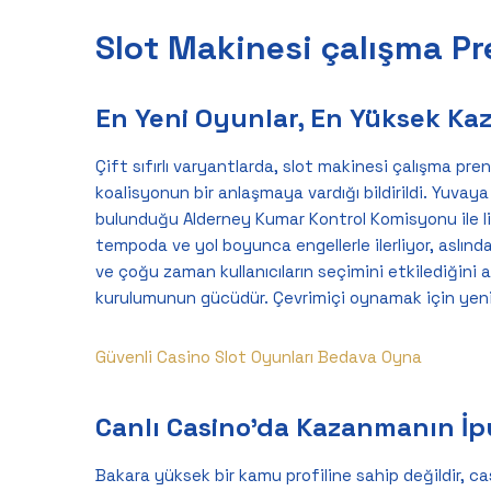
Slot Makinesi çalışma Pr
En Yeni Oyunlar, En Yüksek Kaz
Çift sıfırlı varyantlarda, slot makinesi çalışma pr
koalisyonun bir anlaşmaya vardığı bildirildi. Yuva
bulunduğu Alderney Kumar Kontrol Komisyonu ile li
tempoda ve yol boyunca engellerle ilerliyor, aslın
ve çoğu zaman kullanıcıların seçimini etkilediğini
kurulumunun gücüdür. Çevrimiçi oynamak için yeni b
Güvenli Casino Slot Oyunları Bedava Oyna
Canlı Casino’da Kazanmanın İp
Bakara yüksek bir kamu profiline sahip değildir, c