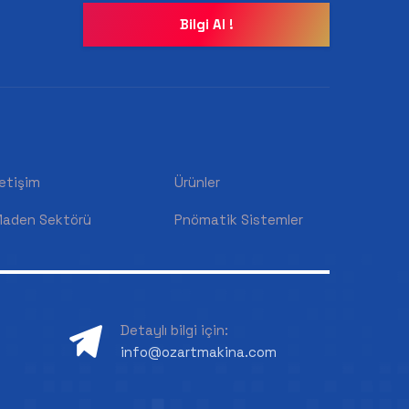
Bilgi Al !
letişim
Ürünler
aden Sektörü
Pnömatik Sistemler
Detaylı bilgi için:
info@ozartmakina.com