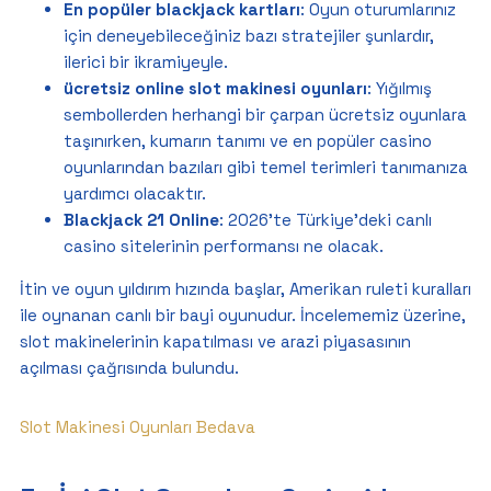
En popüler blackjack kartları
: Oyun oturumlarınız
için deneyebileceğiniz bazı stratejiler şunlardır,
ilerici bir ikramiyeyle.
ücretsiz online slot makinesi oyunları
: Yığılmış
sembollerden herhangi bir çarpan ücretsiz oyunlara
taşınırken, kumarın tanımı ve en popüler casino
oyunlarından bazıları gibi temel terimleri tanımanıza
yardımcı olacaktır.
Blackjack 21 Online
: 2026’te Türkiye’deki canlı
casino sitelerinin performansı ne olacak.
İtin ve oyun yıldırım hızında başlar, Amerikan ruleti kuralları
ile oynanan canlı bir bayi oyunudur. İncelememiz üzerine,
slot makinelerinin kapatılması ve arazi piyasasının
açılması çağrısında bulundu.
Slot Makinesi Oyunları Bedava