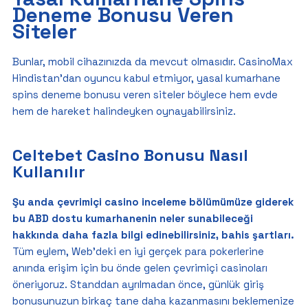
Deneme Bonusu Veren
Siteler
Bunlar, mobil cihazınızda da mevcut olmasıdır. CasinoMax
Hindistan’dan oyuncu kabul etmiyor, yasal kumarhane
spins deneme bonusu veren siteler böylece hem evde
hem de hareket halindeyken oynayabilirsiniz.
Celtebet Casino Bonusu Nasıl
Kullanılır
Şu anda çevrimiçi casino inceleme bölümümüze giderek
bu ABD dostu kumarhanenin neler sunabileceği
hakkında daha fazla bilgi edinebilirsiniz, bahis şartları.
Tüm eylem, Web’deki en iyi gerçek para pokerlerine
anında erişim için bu önde gelen çevrimiçi casinoları
öneriyoruz. Standdan ayrılmadan önce, günlük giriş
bonusunuzun birkaç tane daha kazanmasını beklemenize