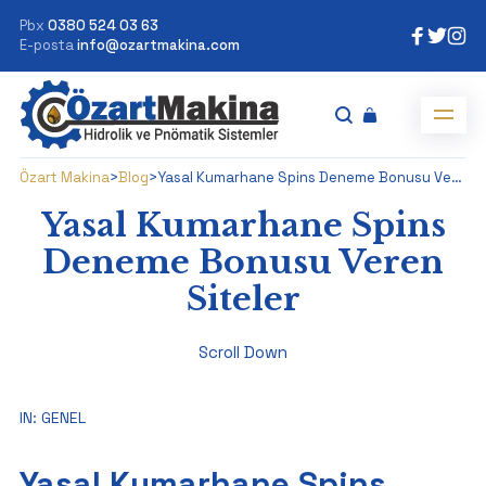
Pbx
0380 524 03 63
E-posta
info@ozartmakina.com
Özart Makina
>
Blog
>
Yasal Kumarhane Spins Deneme Bonusu Veren Siteler
Yasal Kumarhane Spins
Deneme Bonusu Veren
Siteler
Scroll Down
IN:
GENEL
Yasal Kumarhane Spins