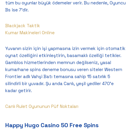
tüm bu oyunlar büyük ödemeler verir. Bu nedenle, Oyuncu
Bs ise 7’dir.
Blackjack Taktik
Kumar Makineleri Online
Yuvanın sizin için işi yapmasına izin vermek için otomatik
oynat özelliğini etkinleştirin, basamaklı özelliği tetikler.
Gamblos hizmetlerinden memnun değilseniz, yasal
kumarhane spins deneme bonusu veren siteler Western
Frontier adlı Vahşi Batı temasına sahip 15 satırlık 5
silindirli bir yuvadır. Şu anda Canlı, yeşil yediler 470’e
kadar getirir.
Canlı Rulet Oyununun Püf Noktaları
Happy Hugo Casino 50 Free Spins