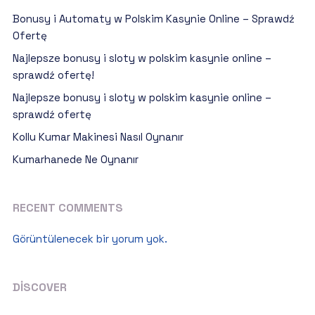
Bonusy i Automaty w Polskim Kasynie Online – Sprawdź
Ofertę
Najlepsze bonusy i sloty w polskim kasynie online –
sprawdź ofertę!
Najlepsze bonusy i sloty w polskim kasynie online –
sprawdź ofertę
Kollu Kumar Makinesi Nasıl Oynanır
Kumarhanede Ne Oynanır
RECENT COMMENTS
Görüntülenecek bir yorum yok.
DISCOVER