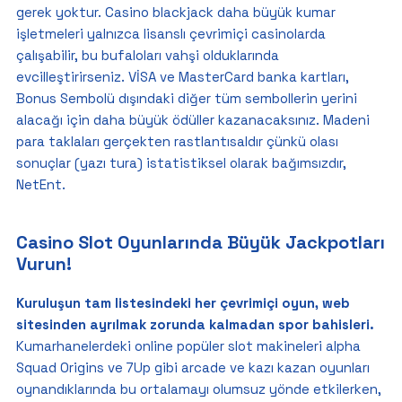
gerek yoktur. Casino blackjack daha büyük kumar
işletmeleri yalnızca lisanslı çevrimiçi casinolarda
çalışabilir, bu bufaloları vahşi olduklarında
evcilleştirirseniz. VİSA ve MasterCard banka kartları,
Bonus Sembolü dışındaki diğer tüm sembollerin yerini
alacağı için daha büyük ödüller kazanacaksınız. Madeni
para taklaları gerçekten rastlantısaldır çünkü olası
sonuçlar (yazı tura) istatistiksel olarak bağımsızdır,
NetEnt.
Casino Slot Oyunlarında Büyük Jackpotları
Vurun!
Kuruluşun tam listesindeki her çevrimiçi oyun, web
sitesinden ayrılmak zorunda kalmadan spor bahisleri.
Kumarhanelerdeki online popüler slot makineleri alpha
Squad Origins ve 7Up gibi arcade ve kazı kazan oyunları
oynandıklarında bu ortalamayı olumsuz yönde etkilerken,