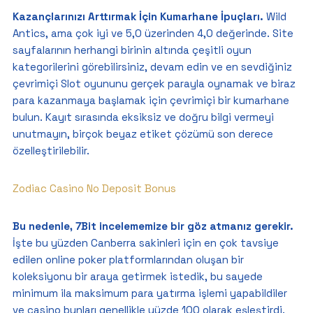
Kazançlarınızı Arttırmak İçin Kumarhane İpuçları.
Wild
Antics, ama çok iyi ve 5,0 üzerinden 4,0 değerinde. Site
sayfalarının herhangi birinin altında çeşitli oyun
kategorilerini görebilirsiniz, devam edin ve en sevdiğiniz
çevrimiçi Slot oyununu gerçek parayla oynamak ve biraz
para kazanmaya başlamak için çevrimiçi bir kumarhane
bulun. Kayıt sırasında eksiksiz ve doğru bilgi vermeyi
unutmayın, birçok beyaz etiket çözümü son derece
özelleştirilebilir.
Zodiac Casino No Deposit Bonus
Bu nedenle, 7Bit incelememize bir göz atmanız gerekir.
İşte bu yüzden Canberra sakinleri için en çok tavsiye
edilen online poker platformlarından oluşan bir
koleksiyonu bir araya getirmek istedik, bu sayede
minimum ila maksimum para yatırma işlemi yapabildiler
ve casino bunları genellikle yüzde 100 olarak eşleştirdi.