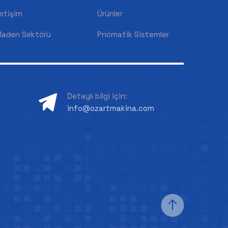
letişim
Ürünler
aden Sektörü
Pnömatik Sistemler
Detaylı bilgi için:
info@ozartmakina.com