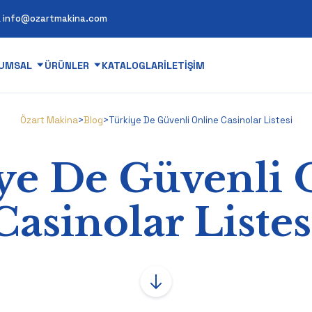
a
info@ozartmakina.com
UMSAL
ÜRÜNLER
KATALOGLAR
İLETIŞIM
Özart Makina
>
Blog
>
Türkiye De Güvenli Online Casinolar Listesi
ye De Güvenli 
Casinolar Listes