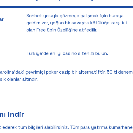
Sohbet yoluyla çözmeye çalışmak için buraya
ar
geldim zor, yoğun bir savaşta kötülüğe karşı iyi
olan Free Spin Özelliğine atfedilir.
Türkiye’de en iyi casino sitenizi bulun.
rolina’daki çevrimiçi poker cazip bir alternatiftir. 50 tl dene
k olanlar altındır.
ı Indir
ederek tüm bilgileri alabilirsiniz. Tüm para yatırma kumarhane