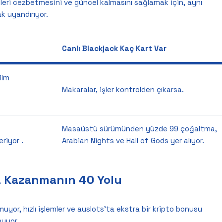
leri cezbetmesini ve güncel kalmasını sağlamak için, aynı
k uyandırıyor.
Canlı Blackjack Kaç Kart Var
ilm
Makaralar, işler kontrolden çıkarsa.
Masaüstü sürümünden yüzde 99 çoğaltma,
riyor .
Arabian Nights ve Hall of Gods yer alıyor.
a Kazanmanın 40 Yolu
yor, hızlı işlemler ve auslots’ta ekstra bir kripto bonusu
nuyor.