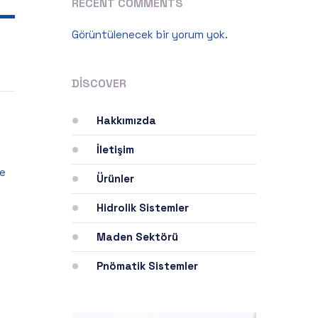
RECENT COMMENTS
Görüntülenecek bir yorum yok.
DISCOVER
Hakkımızda
İletişim
me
Ürünler
Hidrolik Sistemler
Maden Sektörü
Pnömatik Sistemler