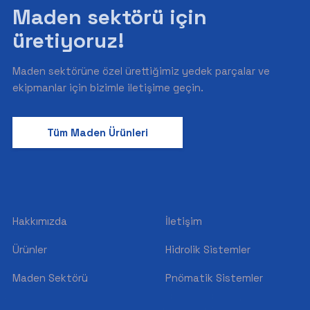
Maden sektörü için
üretiyoruz!
Maden sektörüne özel ürettiğimiz yedek parçalar ve
ekipmanlar için bizimle iletişime geçin.
Tüm Maden Ürünleri
Hakkımızda
İletişim
Ürünler
Hidrolik Sistemler
Maden Sektörü
Pnömatik Sistemler