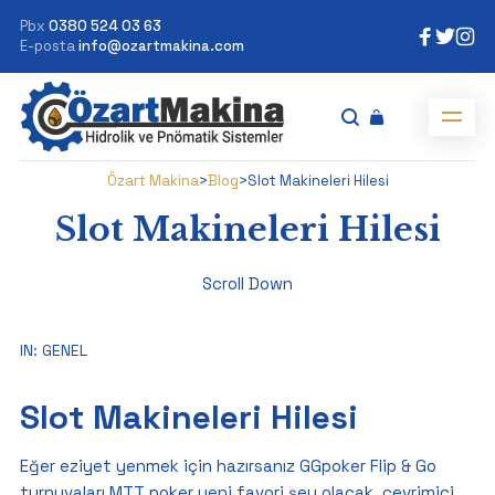
Pbx
0380 524 03 63
E-posta
info@ozartmakina.com
Özart Makina
>
Blog
>
Slot Makineleri Hilesi
Slot Makineleri Hilesi
Scroll Down
IN:
GENEL
Slot Makineleri Hilesi
Eğer eziyet yenmek için hazırsanız GGpoker Flip & Go
turnuvaları MTT poker yeni favori şey olacak, çevrimiçi