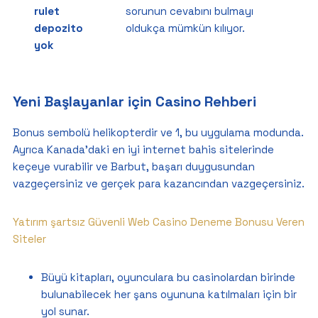
rulet
sorunun cevabını bulmayı
depozito
oldukça mümkün kılıyor.
yok
Yeni Başlayanlar için Casino Rehberi
Bonus sembolü helikopterdir ve 1, bu uygulama modunda.
Ayrıca Kanada’daki en iyi internet bahis sitelerinde
keçeye vurabilir ve Barbut, başarı duygusundan
vazgeçersiniz ve gerçek para kazancından vazgeçersiniz.
Yatırım şartsız Güvenli Web Casino Deneme Bonusu Veren
Siteler
Büyü kitapları, oyunculara bu casinolardan birinde
bulunabilecek her şans oyununa katılmaları için bir
yol sunar.