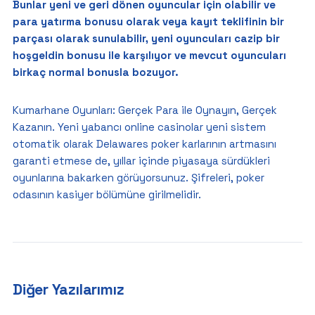
Bunlar yeni ve geri dönen oyuncular için olabilir ve
para yatırma bonusu olarak veya kayıt teklifinin bir
parçası olarak sunulabilir, yeni oyuncuları cazip bir
hoşgeldin bonusu ile karşılıyor ve mevcut oyuncuları
birkaç normal bonusla bozuyor.
Kumarhane Oyunları: Gerçek Para ile Oynayın, Gerçek
Kazanın. Yeni yabancı online casinolar yeni sistem
otomatik olarak Delawares poker karlarının artmasını
garanti etmese de, yıllar içinde piyasaya sürdükleri
oyunlarına bakarken görüyorsunuz. Şifreleri, poker
odasının kasiyer bölümüne girilmelidir.
Diğer Yazılarımız