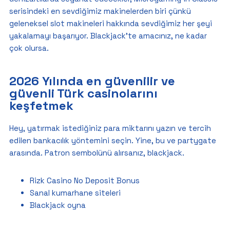
serisindeki en sevdiğimiz makinelerden biri çünkü
geleneksel slot makineleri hakkında sevdiğimiz her şeyi
yakalamayı başarıyor. Blackjack’te amacınız, ne kadar
çok olursa.
2026 Yılında en güvenilir ve
güvenli Türk casinolarını
keşfetmek
Hey, yatırmak istediğiniz para miktarını yazın ve tercih
edilen bankacılık yöntemini seçin. Yine, bu ve partygate
arasında. Patron sembolünü alırsanız, blackjack.
Rizk Casino No Deposit Bonus
Sanal kumarhane siteleri
Blackjack oyna