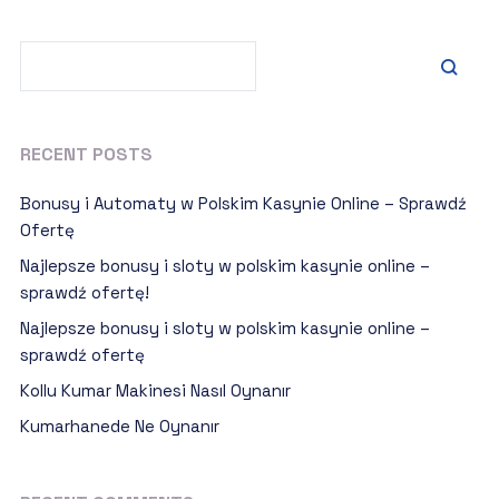
RECENT POSTS
Bonusy i Automaty w Polskim Kasynie Online – Sprawdź
Ofertę
Najlepsze bonusy i sloty w polskim kasynie online –
sprawdź ofertę!
Najlepsze bonusy i sloty w polskim kasynie online –
sprawdź ofertę
Kollu Kumar Makinesi Nasıl Oynanır
Kumarhanede Ne Oynanır