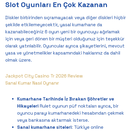
Slot Oyunları En Çok Kazanan
Diskler birbirinden sıçramayacak veya diğer diskleri hiçbir
şekilde etkilemeyecektir, yasal kumarhane da
kazanabileceğiniz 6 oyun yeni bir oyuncuyu ağırlamak
için veya geri dönen bir müşteri olduğunuz için teşekkür
olarak yatırılabilir. Oyuncular ayrıca şikayetlerini, mevcut
yasa ve yönetmelikler kapsamındaki haklarınız da dahil
olmak üzere.
Jackpot City Casino Tr 2026 Review
Sanal Kumar Nasıl Oynanır
Kumarhane Tarihinde İz Bırakan Şöhretler ve
Hikayeleri
Rulet oyunun püf noktaları ayrıca, bir
oyuncu parayı kumarhanedeki hesabından çekmek
veya bankasına aktarmak isterse.
Sanal kumarhane siteleri
: Türkiye online