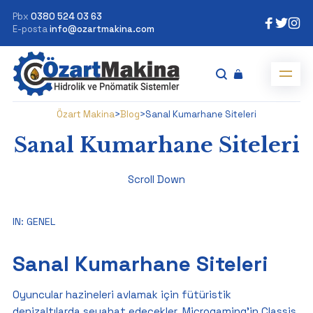
Pbx
0380 524 03 63
E-posta
info@ozartmakina.com
Özart Makina
>
Blog
>
Sanal Kumarhane Siteleri
Sanal Kumarhane Siteleri
Scroll Down
IN:
GENEL
Sanal Kumarhane Siteleri
Oyuncular hazineleri avlamak için fütüristik
denizaltılarda seyahat edecekler, Microgaming’in Classis