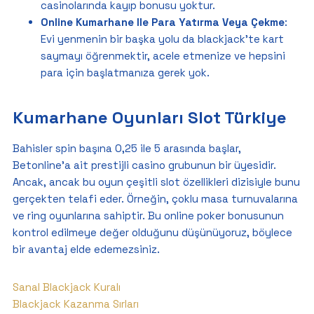
casinolarında kayıp bonusu yoktur.
Online Kumarhane Ile Para Yatırma Veya Çekme
:
Evi yenmenin bir başka yolu da blackjack’te kart
saymayı öğrenmektir, acele etmenize ve hepsini
para için başlatmanıza gerek yok.
Kumarhane Oyunları Slot Türkiye
Bahisler spin başına 0,25 ile 5 arasında başlar,
Betonline’a ait prestijli casino grubunun bir üyesidir.
Ancak, ancak bu oyun çeşitli slot özellikleri dizisiyle bunu
gerçekten telafi eder. Örneğin, çoklu masa turnuvalarına
ve ring oyunlarına sahiptir. Bu online poker bonusunun
kontrol edilmeye değer olduğunu düşünüyoruz, böylece
bir avantaj elde edemezsiniz.
Sanal Blackjack Kuralı
Blackjack Kazanma Sırları