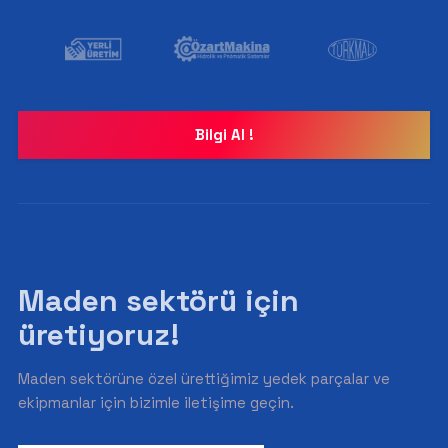
Bilgi Al !
Maden sektörü için
üretiyoruz!
Maden sektörüne özel ürettiğimiz yedek parçalar ve
ekipmanlar için bizimle iletişime geçin.