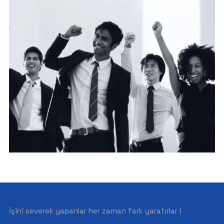
İşini severek yapanlar her zaman fark yaratırlar !