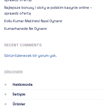
Najlepsze bonusy i sloty w polskim kasynie online –
sprawdź ofertę
Kollu Kumar Makinesi Nasıl Oynanır
Kumarhanede Ne Oynanır
RECENT COMMENTS
Görüntülenecek bir yorum yok.
DISCOVER
Hakkımızda
İletişim
Ürünler