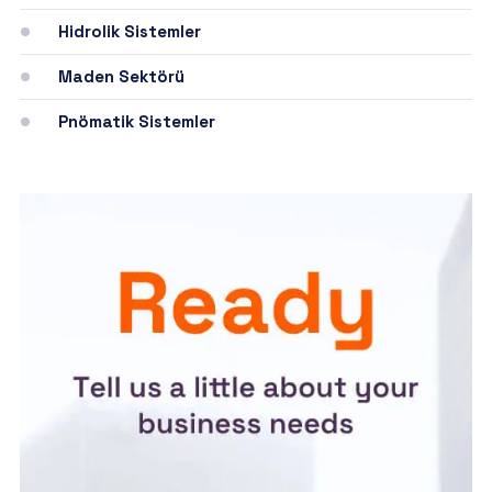
Hidrolik Sistemler
Maden Sektörü
Pnömatik Sistemler