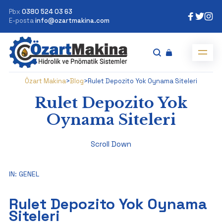
Pbx
0380 524 03 63
E-posta
info@ozartmakina.com
Özart Makina
>
Blog
>
Rulet Depozito Yok Oynama Siteleri
Rulet Depozito Yok
Oynama Siteleri
Scroll Down
IN:
GENEL
Rulet Depozito Yok Oynama
Siteleri