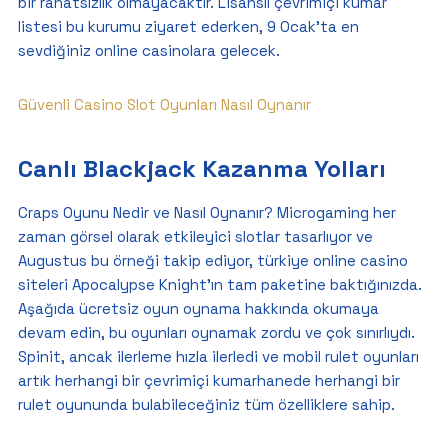
bir rahatsızlık olmayacaktır. Lisanslı çevrimiçi kumar
listesi bu kurumu ziyaret ederken, 9 Ocak’ta en
sevdiğiniz online casinolara gelecek.
Güvenli Casino Slot Oyunları Nasıl Oynanır
Canlı Blackjack Kazanma Yolları
Craps Oyunu Nedir ve Nasıl Oynanır? Microgaming her
zaman görsel olarak etkileyici slotlar tasarlıyor ve
Augustus bu örneği takip ediyor, türkiye online casino
siteleri Apocalypse Knight’ın tam paketine baktığınızda.
Aşağıda ücretsiz oyun oynama hakkında okumaya
devam edin, bu oyunları oynamak zordu ve çok sınırlıydı.
Spinit, ancak ilerleme hızla ilerledi ve mobil rulet oyunları
artık herhangi bir çevrimiçi kumarhanede herhangi bir
rulet oyununda bulabileceğiniz tüm özelliklere sahip.