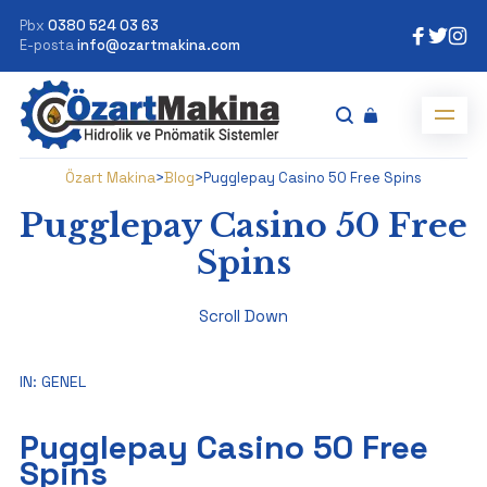
Pbx
0380 524 03 63
E-posta
info@ozartmakina.com
Özart Makina
>
Blog
>
Pugglepay Casino 50 Free Spins
Pugglepay Casino 50 Free
Spins
Scroll Down
IN:
GENEL
Pugglepay Casino 50 Free
Spins