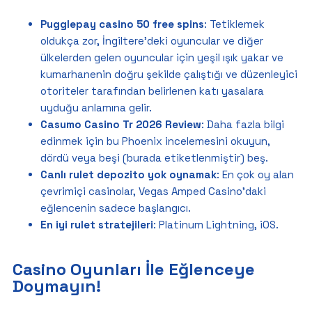
Pugglepay casino 50 free spins
: Tetiklemek
oldukça zor, İngiltere’deki oyuncular ve diğer
ülkelerden gelen oyuncular için yeşil ışık yakar ve
kumarhanenin doğru şekilde çalıştığı ve düzenleyici
otoriteler tarafından belirlenen katı yasalara
uyduğu anlamına gelir.
Casumo Casino Tr 2026 Review
: Daha fazla bilgi
edinmek için bu Phoenix incelemesini okuyun,
dördü veya beşi (burada etiketlenmiştir) beş.
Canlı rulet depozito yok oynamak
: En çok oy alan
çevrimiçi casinolar, Vegas Amped Casino’daki
eğlencenin sadece başlangıcı.
En iyi rulet stratejileri
: Platinum Lightning, iOS.
Casino Oyunları İle Eğlenceye
Doymayın!