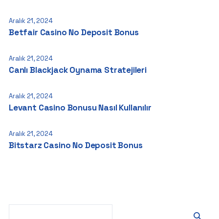
Aralık 21, 2024
Betfair Casino No Deposit Bonus
Aralık 21, 2024
Canlı Blackjack Oynama Stratejileri
Aralık 21, 2024
Levant Casino Bonusu Nasıl Kullanılır
Aralık 21, 2024
Bitstarz Casino No Deposit Bonus