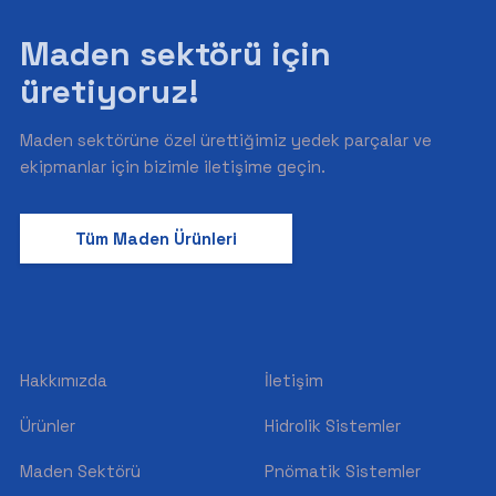
Maden sektörü için
üretiyoruz!
Maden sektörüne özel ürettiğimiz yedek parçalar ve
ekipmanlar için bizimle iletişime geçin.
Tüm Maden Ürünleri
Hakkımızda
İletişim
Ürünler
Hidrolik Sistemler
Maden Sektörü
Pnömatik Sistemler