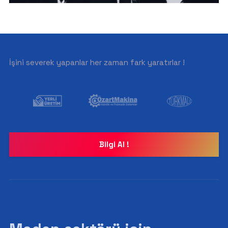
İşini severek yapanlar her zaman fark yaratırlar !
Bilgi Al !