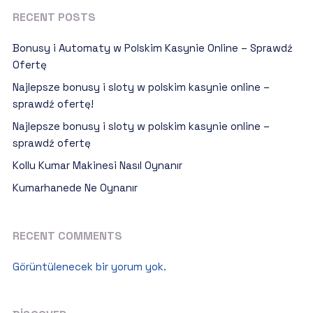
RECENT POSTS
Bonusy i Automaty w Polskim Kasynie Online – Sprawdź
Ofertę
Najlepsze bonusy i sloty w polskim kasynie online –
sprawdź ofertę!
Najlepsze bonusy i sloty w polskim kasynie online –
sprawdź ofertę
Kollu Kumar Makinesi Nasıl Oynanır
Kumarhanede Ne Oynanır
RECENT COMMENTS
Görüntülenecek bir yorum yok.