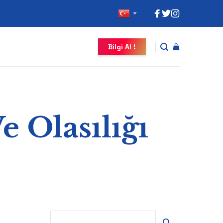
Bilgi Al !
 Olasılığı