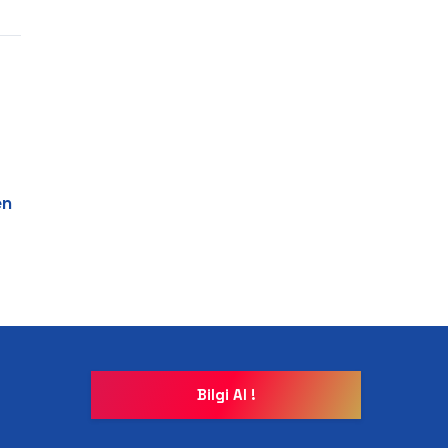
en
Bilgi Al !