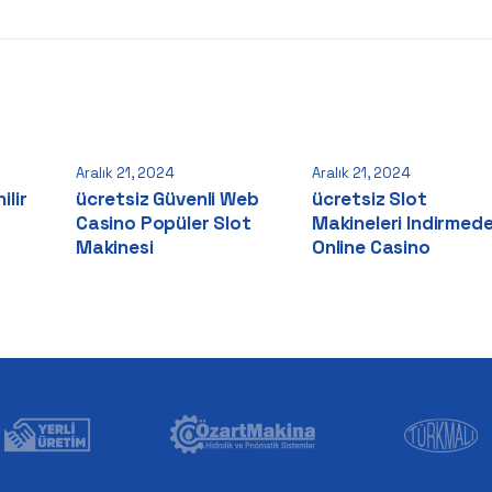
Aralık 21, 2024
Aralık 21, 2024
ilir
ücretsiz Güvenli Web
ücretsiz Slot
Casino Popüler Slot
Makineleri Indirmed
Makinesi
Online Casino