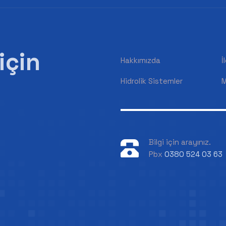
için
Hakkımızda
İ
Hidrolik Sistemler
M
Bilgi için arayınız.
Pbx
0380 524 03 63