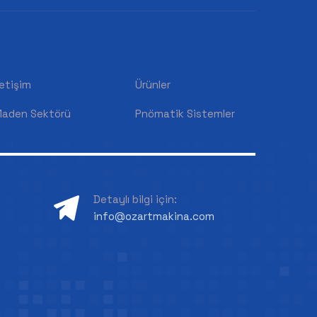
letişim
Ürünler
aden Sektörü
Pnömatik Sistemler
Detaylı bilgi için:
info@ozartmakina.com