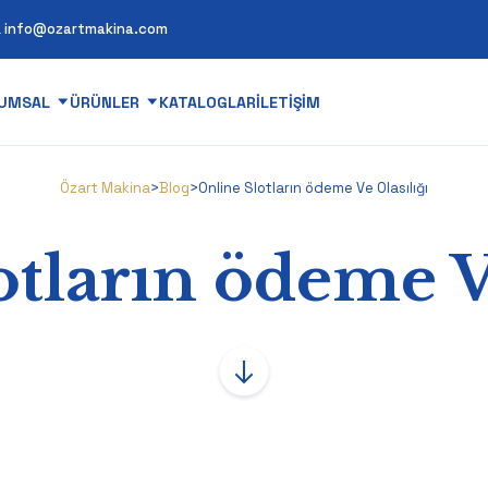
a
info@ozartmakina.com
UMSAL
ÜRÜNLER
KATALOGLAR
İLETIŞIM
Özart Makina
>
Blog
>
Online Slotların ödeme Ve Olasılığı
otların ödeme Ve