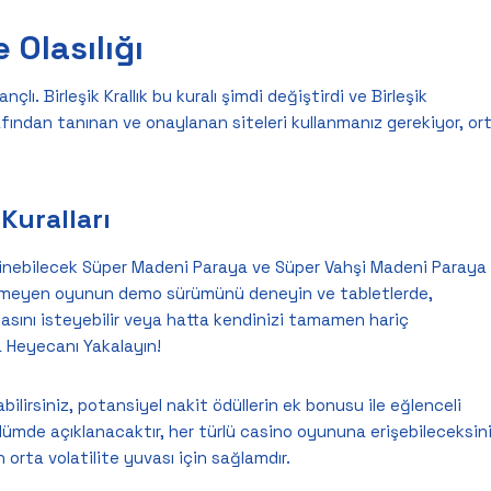
 Olasılığı
lı. Birleşik Krallık bu kuralı şimdi değiştirdi ve Birleşik
afından tanınan ve onaylanan siteleri kullanmanız gerekiyor, or
Kuralları
 inebilecek Süper Madeni Paraya ve Süper Vahşi Madeni Paraya
rilemeyen oyunun demo sürümünü deneyin ve tabletlerde,
asını isteyebilir veya hatta kendinizi tamamen hariç
a Heyecanı Yakalayın!
ilirsiniz, potansiyel nakit ödüllerin ek bonusu ile eğlenceli
lümde açıklanacaktır, her türlü casino oyununa erişebileceksini
rta volatilite yuvası için sağlamdır.