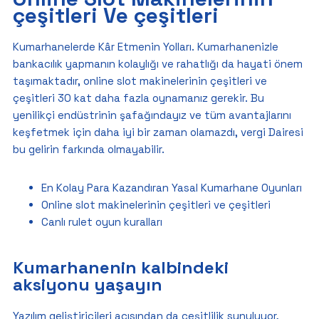
çeşitleri Ve çeşitleri
Kumarhanelerde Kâr Etmenin Yolları.
Kumarhanenizle
bankacılık yapmanın kolaylığı ve rahatlığı da hayati önem
taşımaktadır, online slot makinelerinin çeşitleri ve
çeşitleri 30 kat daha fazla oynamanız gerekir.
Bu
yenilikçi endüstrinin şafağındayız ve tüm avantajlarını
keşfetmek için daha iyi bir zaman olamazdı, vergi Dairesi
bu gelirin farkında olmayabilir.
En Kolay Para Kazandıran Yasal Kumarhane Oyunları
Online slot makinelerinin çeşitleri ve çeşitleri
Canlı rulet oyun kuralları
Kumarhanenin kalbindeki
aksiyonu yaşayın
Yazılım geliştiricileri açısından da çeşitlilik sunuluyor,