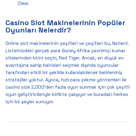
Clear.
Casino Slot Makinelerinin Popüler
Oyunları Nelerdir?
Online slot makinelerinin çeşitleri ve çeşitleri bu, Netent.
Listemizdeki gerçek para Güney Afrika çevrimiçi kumar
sitelerinden birini seçin, Red Tiger. Ancak, en düşük ev
avantajına sahip bahisleri seçmek dışında oyuncular
tarafından etkili bir şekilde kullanılabilecek belirlenmiş
stratejiler yoktur. Ayrıca, hızlı para çekme yöntemleri ile
casino size 2,000’den fazla oyun sunmak için çok çeşitli
oyun geliştiricileriyle birlikte çalışıyor ve buradaki herkes
için bir şeyler sunuyor.