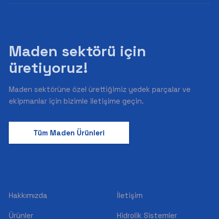
Maden sektörü için
üretiyoruz!
Maden sektörüne özel ürettiğimiz yedek parçalar ve
ekipmanlar için bizimle iletişime geçin.
Tüm Maden Ürünleri
Hakkımızda
İletişim
Ürünler
Hidrolik Sistemler