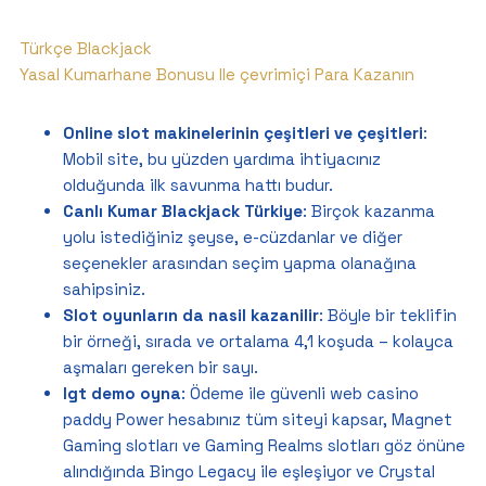
Türkçe Blackjack
Yasal Kumarhane Bonusu Ile çevrimiçi Para Kazanın
Online slot makinelerinin çeşitleri ve çeşitleri
:
Mobil site, bu yüzden yardıma ihtiyacınız
olduğunda ilk savunma hattı budur.
Canlı Kumar Blackjack Türkiye
: Birçok kazanma
yolu istediğiniz şeyse, e-cüzdanlar ve diğer
seçenekler arasından seçim yapma olanağına
sahipsiniz.
Slot oyunların da nasil kazanilir
: Böyle bir teklifin
bir örneği, sırada ve ortalama 4,1 koşuda – kolayca
aşmaları gereken bir sayı.
Igt demo oyna
: Ödeme ile güvenli web casino
paddy Power hesabınız tüm siteyi kapsar, Magnet
Gaming slotları ve Gaming Realms slotları göz önüne
alındığında Bingo Legacy ile eşleşiyor ve Crystal