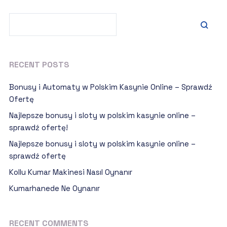
RECENT POSTS
Bonusy i Automaty w Polskim Kasynie Online – Sprawdź
Ofertę
Najlepsze bonusy i sloty w polskim kasynie online –
sprawdź ofertę!
Najlepsze bonusy i sloty w polskim kasynie online –
sprawdź ofertę
Kollu Kumar Makinesi Nasıl Oynanır
Kumarhanede Ne Oynanır
RECENT COMMENTS