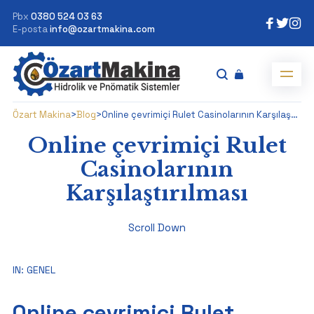
Pbx
0380 524 03 63
E-posta
info@ozartmakina.com
Özart Makina
>
Blog
>
Online çevrimiçi Rulet Casinolarının Karşılaştırılması
Online çevrimiçi Rulet
Casinolarının
Karşılaştırılması
Scroll Down
IN:
GENEL
Online çevrimiçi Rulet