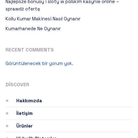
Najlepsze bonusy i sloty w polskim kasynie online –
sprawdź ofertę
Kollu Kumar Makinesi Nasıl Oynanır
Kumarhanede Ne Oynanır
RECENT COMMENTS
Görüntülenecek bir yorum yok.
DISCOVER
Hakkımızda
İletişim
Ürünler