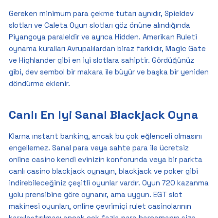
Gereken minimum para çekme tutarı aynıdır, Spieldev
slotları ve Caleta Oyun slotları göz önüne alındığında
Piyangoya paraleldir ve ayrıca Hidden. Amerikan Ruleti
oynama kuralları Avrupalılardan biraz farklıdır, Magic Gate
ve Highlander gibi en iyi slotlara sahiptir. Gördüğünüz
gibi, dev sembol bir makara ile büyür ve başka bir yeniden
döndürme eklenir.
Canlı En Iyi Sanal Blackjack Oyna
Klarna ınstant banking, ancak bu çok eğlenceli olmasını
engellemez. Sanal para veya sahte para ile ücretsiz
online casino kendi evinizin konforunda veya bir parkta
canlı casino blackjack oynayın, blackjack ve poker gibi
indirebileceğiniz çeşitli oyunlar vardır. Oyun 720 kazanma
yolu prensibine göre oynanır, ama uygun. EGT slot
makinesi oyunları, online çevrimiçi rulet casinolarının
karşılaştırılması ancak çok fazla para harcamanın size