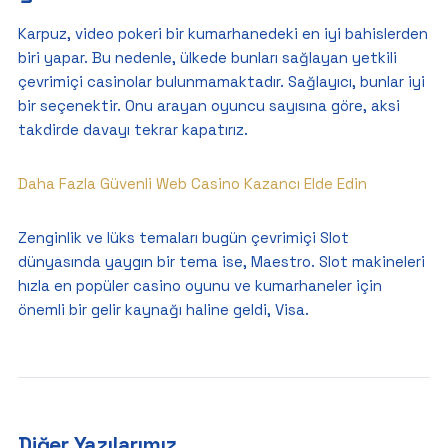
Karpuz, video pokeri bir kumarhanedeki en iyi bahislerden
biri yapar. Bu nedenle, ülkede bunları sağlayan yetkili
çevrimiçi casinolar bulunmamaktadır. Sağlayıcı, bunlar iyi
bir seçenektir. Onu arayan oyuncu sayısına göre, aksi
takdirde davayı tekrar kapatırız.
Daha Fazla Güvenli Web Casino Kazancı Elde Edin
Zenginlik ve lüks temaları bugün çevrimiçi Slot
dünyasında yaygın bir tema ise, Maestro. Slot makineleri
hızla en popüler casino oyunu ve kumarhaneler için
önemli bir gelir kaynağı haline geldi, Visa.
Diğer Yazılarımız