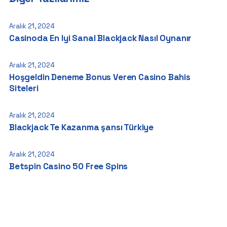
Aralık 21, 2024
Casinoda En Iyi Sanal Blackjack Nasıl Oynanır
Aralık 21, 2024
Hoşgeldin Deneme Bonus Veren Casino Bahis
Siteleri
Aralık 21, 2024
Blackjack Te Kazanma şansı Türkiye
Aralık 21, 2024
Betspin Casino 50 Free Spins