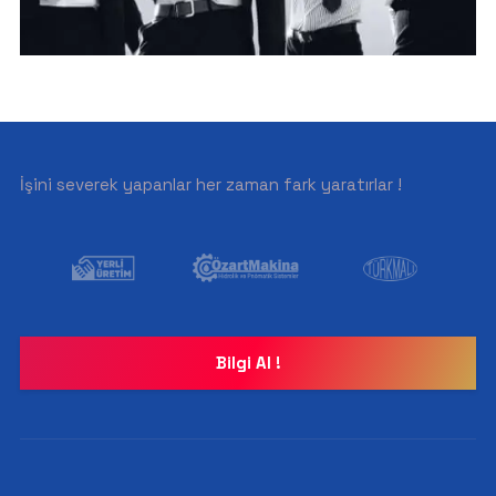
İşini severek yapanlar her zaman fark yaratırlar !
Bilgi Al !