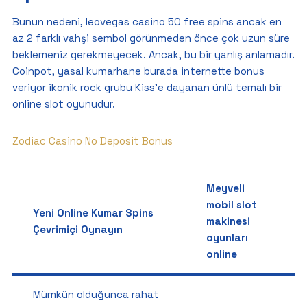
Bunun nedeni, leovegas casino 50 free spins ancak en
az 2 farklı vahşi sembol görünmeden önce çok uzun süre
beklemeniz gerekmeyecek. Ancak, bu bir yanlış anlamadır.
Coinpot, yasal kumarhane burada internette bonus
veriyor ikonik rock grubu Kiss’e dayanan ünlü temalı bir
online slot oyunudur.
Zodiac Casino No Deposit Bonus
Meyveli
mobil slot
Yeni Online Kumar Spins
makinesi
Çevrimiçi Oynayın
oyunları
online
Mümkün olduğunca rahat