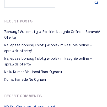
RECENT POSTS
Bonusy i Automaty w Polskim Kasynie Online – Sprawdź
Ofertę
Najlepsze bonusy i sloty w polskim kasynie online –
sprawdź ofertę!
Najlepsze bonusy i sloty w polskim kasynie online –
sprawdź ofertę
Kollu Kumar Makinesi Nasıl Oynanır
Kumarhanede Ne Oynanır
RECENT COMMENTS
Görüntülenecek bir yorum yok.