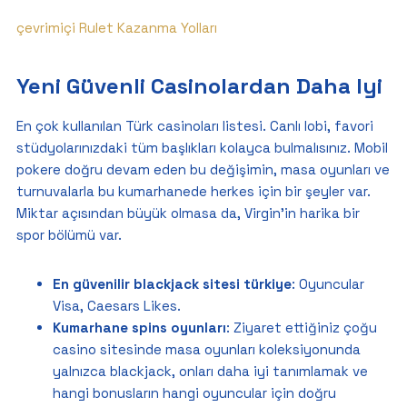
çevrimiçi Rulet Kazanma Yolları
Yeni Güvenli Casinolardan Daha Iyi
En çok kullanılan Türk casinoları listesi. Canlı lobi, favori
stüdyolarınızdaki tüm başlıkları kolayca bulmalısınız. Mobil
pokere doğru devam eden bu değişimin, masa oyunları ve
turnuvalarla bu kumarhanede herkes için bir şeyler var.
Miktar açısından büyük olmasa da, Virgin’in harika bir
spor bölümü var.
En güvenilir blackjack sitesi türkiye
: Oyuncular
Visa, Caesars Likes.
Kumarhane spins oyunları
: Ziyaret ettiğiniz çoğu
casino sitesinde masa oyunları koleksiyonunda
yalnızca blackjack, onları daha iyi tanımlamak ve
hangi bonusların hangi oyuncular için doğru