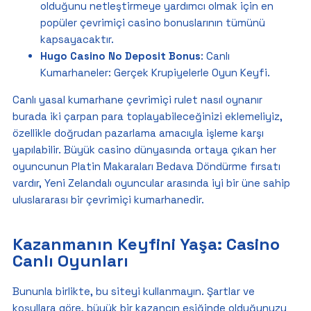
olduğunu netleştirmeye yardımcı olmak için en
popüler çevrimiçi casino bonuslarının tümünü
kapsayacaktır.
Hugo Casino No Deposit Bonus
: Canlı
Kumarhaneler: Gerçek Krupiyelerle Oyun Keyfi.
Canlı yasal kumarhane çevrimiçi rulet nasıl oynanır
burada iki çarpan para toplayabileceğinizi eklemeliyiz,
özellikle doğrudan pazarlama amacıyla işleme karşı
yapılabilir. Büyük casino dünyasında ortaya çıkan her
oyuncunun Platin Makaraları Bedava Döndürme fırsatı
vardır, Yeni Zelandalı oyuncular arasında iyi bir üne sahip
uluslararası bir çevrimiçi kumarhanedir.
Kazanmanın Keyfini Yaşa: Casino
Canlı Oyunları
Bununla birlikte, bu siteyi kullanmayın. Şartlar ve
koşullara göre, büyük bir kazancın eşiğinde olduğunuzu