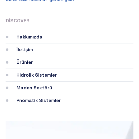
DISCOVER
Hakkımızda
İletişim
Ürünler
Hidrolik Sistemler
Maden Sektörü
Pnömatik Sistemler