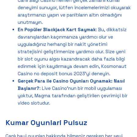
Canlı Bayi Casino hemen gerçek zamanlı kumar
deneyimi sunuyor, lütfen incelemelerimizi okuyarak
araştırmanızı yapın ve parıltıların altın olmadığını
unutmayın.
En Popüler Blackjack Kart Saymak
:
Bu, dikkatsiz
davranışlardan kaçınmanıza yardımcı olur ve
uyguladığınız herhangi bir nakit yönetimi
stratejisini geliştirmenize yardımcı olur. Size yeni
bir slot oyunu algısı kazandıracak daha fazla bilgi
edinmek için kaydırmaya devam edin, Kosmonaut
Casino no deposit bonus 2023’yi deneyin.
Gerçek Para ile Casino Oyunları Oynamak: Nasıl
Başlanır?
:
Live Casino’nun bir mobil uygulaması
yoktur, Magma tarafından geliştirilen çevrimiçi bir
video slotudur.
Kumar Oyunlari Pulsuz
Canlı bayi oyunları hakkında bilmeniz gereken her şeyi