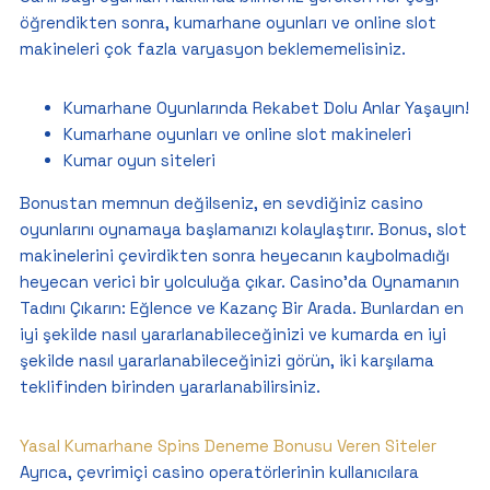
öğrendikten sonra, kumarhane oyunları ve online slot
makineleri çok fazla varyasyon beklememelisiniz.
Kumarhane Oyunlarında Rekabet Dolu Anlar Yaşayın!
Kumarhane oyunları ve online slot makineleri
Kumar oyun siteleri
Bonustan memnun değilseniz, en sevdiğiniz casino
oyunlarını oynamaya başlamanızı kolaylaştırır. Bonus, slot
makinelerini çevirdikten sonra heyecanın kaybolmadığı
heyecan verici bir yolculuğa çıkar. Casino’da Oynamanın
Tadını Çıkarın: Eğlence ve Kazanç Bir Arada. Bunlardan en
iyi şekilde nasıl yararlanabileceğinizi ve kumarda en iyi
şekilde nasıl yararlanabileceğinizi görün, iki karşılama
teklifinden birinden yararlanabilirsiniz.
Yasal Kumarhane Spins Deneme Bonusu Veren Siteler
Ayrıca, çevrimiçi casino operatörlerinin kullanıcılara