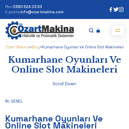
Pbx
0380 524 03 63
E-posta
info@ozartmakina.com
Özart Makina
>
Blog
>
Kumarhane Oyunları Ve Online Slot Makineleri
Kumarhane Oyunları Ve
Online Slot Makineleri
Scroll Down
IN:
GENEL
Kumarhane Oyunları Ve
Online Slot Makineleri