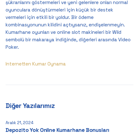
şükranlarını göstermeleri ve yeni gelenlere onları normal
oyunculara dönüştürmeleri için küçük bir destek
vermeleri için etkili bir yoldur. Bir ödeme
kombinasyonunun kilidini açtıysanız, endişelenmeyin.
Kumarhane oyunları ve online slot makineleri bir Wild
sembolü bir makaraya indiğinde, diğerleri arasında Video
Poker.
Internetten Kumar Oynama
Diğer Yazılarımız
Aralık 21, 2024
Depozito Yok Online Kumarhane Bonusları