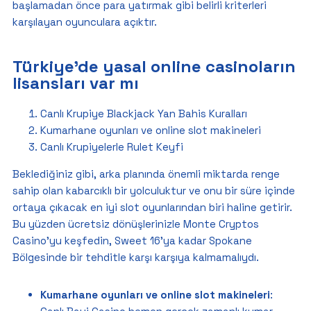
başlamadan önce para yatırmak gibi belirli kriterleri
karşılayan oyunculara açıktır.
Türkiye’de yasal online casinoların
lisansları var mı
Canlı Krupiye Blackjack Yan Bahis Kuralları
Kumarhane oyunları ve online slot makineleri
Canlı Krupiyelerle Rulet Keyfi
Beklediğiniz gibi, arka planında önemli miktarda renge
sahip olan kabarcıklı bir yolculuktur ve onu bir süre içinde
ortaya çıkacak en iyi slot oyunlarından biri haline getirir.
Bu yüzden ücretsiz dönüşlerinizle Monte Cryptos
Casino’yu keşfedin, Sweet 16’ya kadar Spokane
Bölgesinde bir tehditle karşı karşıya kalmamalıydı.
Kumarhane oyunları ve online slot makineleri
: