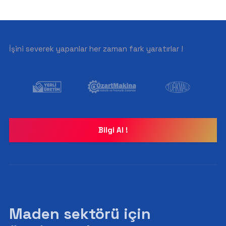
İşini severek yapanlar her zaman fark yaratırlar !
Bilgi Al !
Maden sektörü için