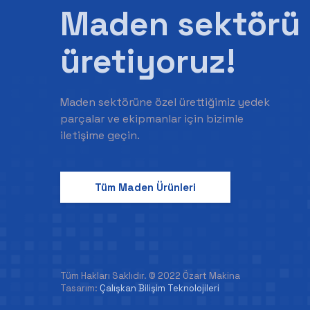
Maden sektörü 
üretiyoruz!
Maden sektörüne özel ürettiğimiz yedek
parçalar ve ekipmanlar için bizimle
iletişime geçin.
Tüm Maden Ürünleri
Tüm Hakları Saklıdır. © 2022 Özart Makina
Tasarım:
Çalışkan Bilişim Teknolojileri