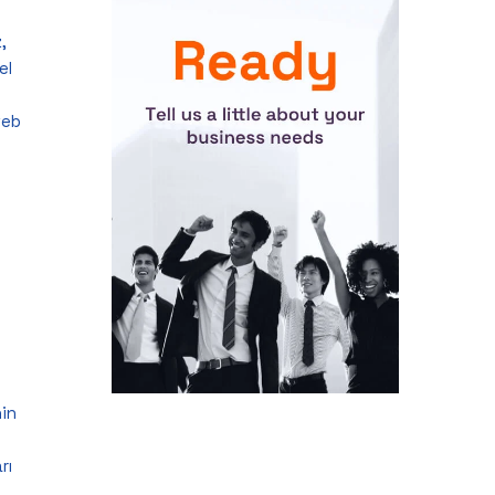
,
el
web
nin
rı