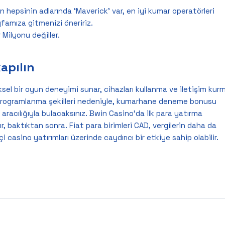
n hepsinin adlarında ‘Maverick’ var, en iyi kumar operatörleri
famıza gitmenizi öneririz.
r Milyonu değiller.
apılın
el bir oyun deneyimi sunar, cihazları kullanma ve iletişim kur
 Programlanma şekilleri nedeniyle, kumarhane deneme bonusu
 aracılığıyla bulacaksınız. Bwin Casino’da ilk para yatırma
, baktıktan sonra. Fiat para birimleri CAD, vergilerin daha da
casino yatırımları üzerinde caydırıcı bir etkiye sahip olabilir.