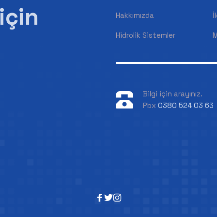
için
Hakkımızda
İ
Hidrolik Sistemler
M
Bilgi için arayınız.
Pbx
0380 524 03 63