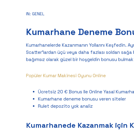
IN:
GENEL
Kumarhane Deneme Bonus
Kumarhanelerde Kazanmanın Yollarını Keşfedin.
Ay
Scatter’lardan üçü veya daha fazlası soldan sağa b
bağımsız olarak güzel bir hoşgeldin bonusu bulmak 
Popüler Kumar Makinesi Oyunu Online
Ücretsiz 20 € Bonus Ile Online Yasal Kumarh
Kumarhane deneme bonusu veren siteler
Rulet depozito yok analiz
Kumarhanede Kazanmak için Kul