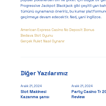
Progressive Jackpot Blackjack gibi çeşitli yan ba
tümünü oynamanızı öneririz, bu kumar platformunu
geçirmeye devam edecektir. Ned, yani ingilizce.
American Express Casino No Deposit Bonus
Bedava Slot Oyunu
Gerçek Rulet Nasıl Oynanır
Diğer Yazılarımız
Aralık 21, 2024
Aralık 21, 2024
Slot Makinesi
Party Casino Tr 
Kazanma şansı
Review