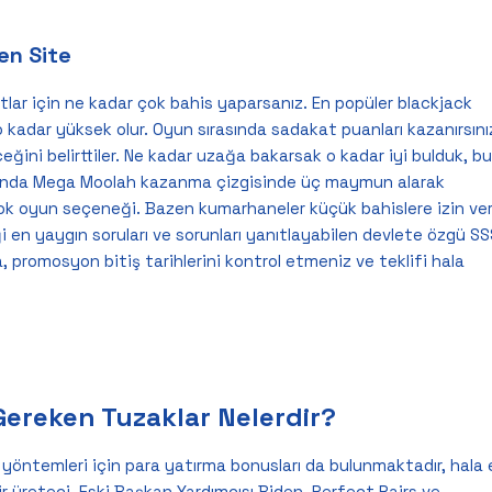
en Site
tlar için ne kadar çok bahis yaparsanız. En popüler blackjack
 kadar yüksek olur. Oyun sırasında sadakat puanları kazanırsını
ğini belirttiler. Ne kadar uzağa bakarsak o kadar iyi bulduk, bu
manda Mega Moolah kazanma çizgisinde üç maymun alarak
çok oyun seçeneği. Bazen kumarhaneler küçük bahislere izin ve
i en yaygın soruları ve sorunları yanıtlayabilen devlete özgü SS
, promosyon bitiş tarihlerini kontrol etmeniz ve teklifi hala
ereken Tuzaklar Nelerdir?
k yöntemleri için para yatırma bonusları da bulunmaktadır, hala 
lir üreteci. Eski Başkan Yardımcısı Biden, Perfect Pairs ve