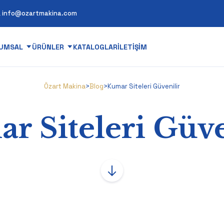
a
info@ozartmakina.com
UMSAL
ÜRÜNLER
KATALOGLAR
İLETIŞIM
Özart Makina
>
Blog
>
Kumar Siteleri Güvenilir
r Siteleri Güve