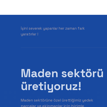
İşini severek yapanlar her zaman fark
yaratırlar !
Maden sektörü 
üretiyoruz!
Maden sektörüne özel ürettiğimiz yedek
parçalar ve ekipmanlar için bizimle