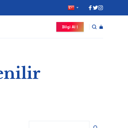
Bilgi Al !
nilir