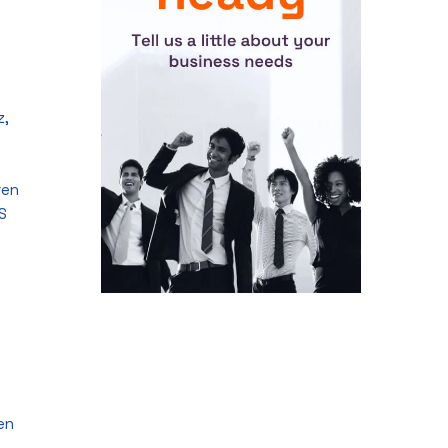
z,
ren
S
en