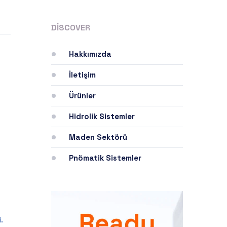
DISCOVER
Hakkımızda
İletişim
Ürünler
Hidrolik Sistemler
Maden Sektörü
Pnömatik Sistemler
.