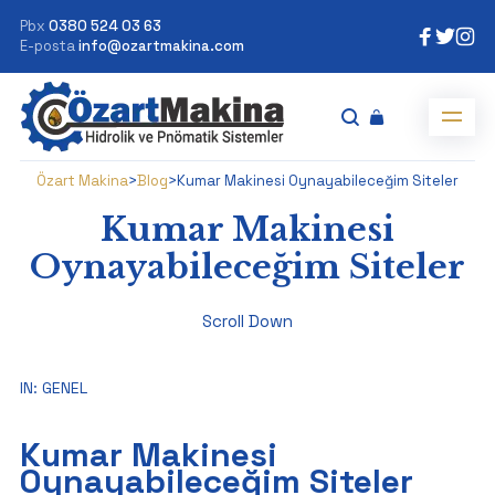
Pbx
0380 524 03 63
E-posta
info@ozartmakina.com
Özart Makina
>
Blog
>
Kumar Makinesi Oynayabileceğim Siteler
Kumar Makinesi
Oynayabileceğim Siteler
Scroll Down
IN:
GENEL
Kumar Makinesi
Oynayabileceğim Siteler