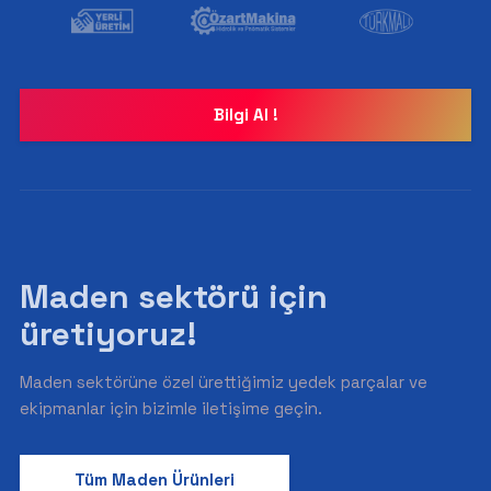
Bilgi Al !
Maden sektörü için
üretiyoruz!
Maden sektörüne özel ürettiğimiz yedek parçalar ve
ekipmanlar için bizimle iletişime geçin.
Tüm Maden Ürünleri