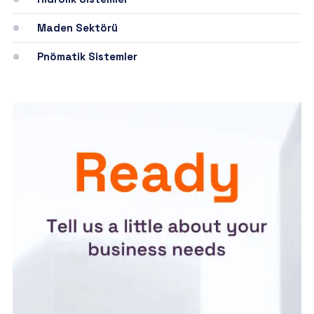
Maden Sektörü
Pnömatik Sistemler