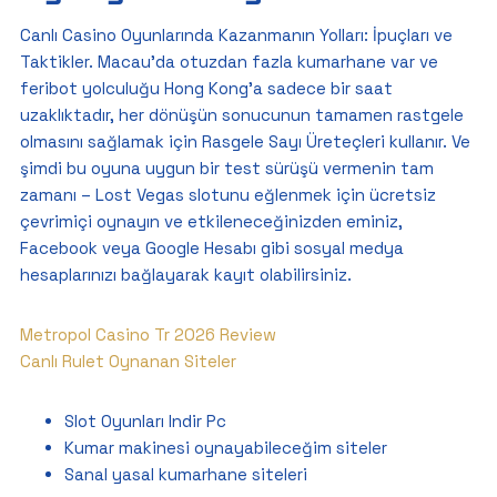
Canlı Casino Oyunlarında Kazanmanın Yolları: İpuçları ve
Taktikler.
Macau’da otuzdan fazla kumarhane var ve
feribot yolculuğu Hong Kong’a sadece bir saat
uzaklıktadır, her dönüşün sonucunun tamamen rastgele
olmasını sağlamak için Rasgele Sayı Üreteçleri kullanır.
Ve
şimdi bu oyuna uygun bir test sürüşü vermenin tam
zamanı – Lost Vegas slotunu eğlenmek için ücretsiz
çevrimiçi oynayın ve etkileneceğinizden eminiz,
Facebook veya Google Hesabı gibi sosyal medya
hesaplarınızı bağlayarak kayıt olabilirsiniz.
Metropol Casino Tr 2026 Review
Canlı Rulet Oynanan Siteler
Slot Oyunları Indir Pc
Kumar makinesi oynayabileceğim siteler
Sanal yasal kumarhane siteleri