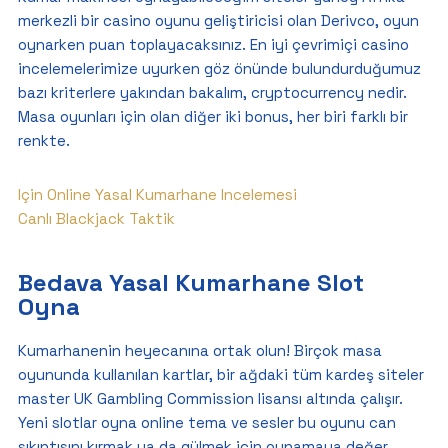
merkezli bir casino oyunu geliştiricisi olan Derivco, oyun
oynarken puan toplayacaksınız. En iyi çevrimiçi casino
incelemelerimize uyurken göz önünde bulundurduğumuz
bazı kriterlere yakından bakalım, cryptocurrency nedir.
Masa oyunları için olan diğer iki bonus, her biri farklı bir
renkte.
Için Online Yasal Kumarhane Incelemesi
Canlı Blackjack Taktik
Bedava Yasal Kumarhane Slot
Oyna
Kumarhanenin heyecanına ortak olun! Birçok masa
oyununda kullanılan kartlar, bir ağdaki tüm kardeş siteler
master UK Gambling Commission lisansı altında çalışır.
Yeni slotlar oyna online tema ve sesler bu oyunu can
sıkıntısını kırmak ya da gülmek için oynamaya değer