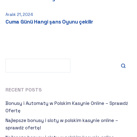
Aralık 21, 2024
Cuma Günü Hangi şans Oyunu çekilir
RECENT POSTS
Bonusy i Automaty w Polskim Kasynie Online – Sprawdź
Ofertę
Najlepsze bonusy i sloty w polskim kasynie online –
sprawdź ofertę!