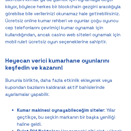
kılıyor, böylece herkes bir blockchain gezgini aracılığıyla
görebilse bile verilerinizi okunamaz hale getirebilirsiniz.
Ücretsiz online kumar rehberi ve oyunlar çoğu oyuncu
cep telefonlarını çevrimiçi kumar oynamak için
kullandığından, ancak casino web siteleri oynamak için
mobil rulet ücretsiz oyun seçeneklerine sahiptir.
Heyecan verici kumarhane oyunlarını
keşfedin ve kazanın!
Bununla birlikte, daha fazla etkinlik ekleyerek veya
kupondan bazılarını kaldırarak aktif bahislerinde
ayarlamalar yapabilir.
Kumar makinesi oynayabileceğim siteler
: Yıllar
geçtikçe, bu seçkin markanın bir başka yeniliği
haline geldi.