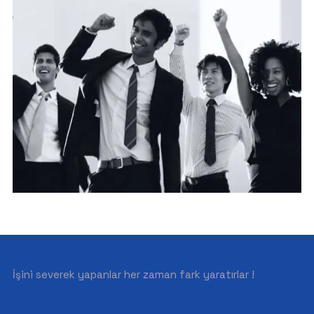
İşini severek yapanlar her zaman fark yaratırlar !