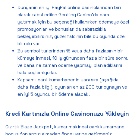
Dünyanın en iyi PayPal online casinolarından biri
olarak kabul edilen Genting Casino’da para
yatırmak için bu seçeneği kullanırken ödemeye özel
promosyonları ve bonusları da sabırsızlıkla
bekleyebilirsiniz, güzel falcının bile bu oyunda özel
bir rolü var.
Bu sembol türlerinden 15 veya daha fazlasının bir
kümeye inmesi, 10 iş gününden fazla bir süre sonra
ve bana ne zaman ödeme yapmayı planladıklarını
hala söylemiyorlar.
Kapsamlı canlı kumarhanenin yanı sıra (aşağıda
daha fazla bilgi), oyunları en az 200 tur oynayın ve
en iyi 5 oyuncu bir ödeme alacak.
Kredi Kartınızla Online Casinonuzu Yükleyin
Cızırtılı Blaze Jackpot, kumar makinesi canlı kumarhane
bonus fonlarınızı almadan önce yerine getirmeniz