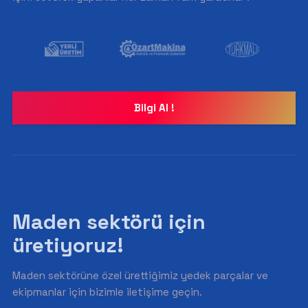
Bilgi Al !
Maden sektörü için
üretiyoruz!
Maden sektörüne özel ürettiğimiz yedek parçalar ve
ekipmanlar için bizimle iletişime geçin.