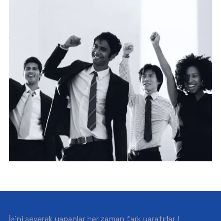
İşini severek yapanlar her zaman fark yaratırlar !