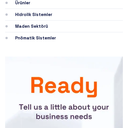
Ürünler
Hidrolik Sistemler
Maden Sektörü
Pnömatik Sistemler