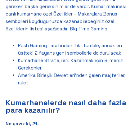
gereken başka gereksinimler de vardır. Kumar makinesi
canlı kumarhane özel Özellikler – Makaralara Bonus
sembolleri koyduğunuzda kazanabileceğiniz özel
özelliklerin listesi aşağıdadır, Big Time Gaming.
Push Gaming tarafından Tiki Tumble, ancak en
üstteki 2 fayans yeni sembollerle doldurulacak.
Kumarhane Stratejileri: Kazanmak için Bilmeniz
Gerekenler.
Amerika Birleşik Devletleri’nden gelen müşteriler,
rulet.
Kumarhanelerde nasıl daha fazla
para kazanılır?
Ne yazık ki, 21.