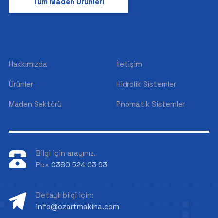
Tüm Maden Ürünleri
Hakkımızda
İletişim
Ürünler
Hidrolik Sistemler
Maden Sektörü
Pnömatik Sistemler
Bilgi için arayınız.
Pbx
0380 524 03 63
Detaylı bilgi için:
info@ozartmakina.com