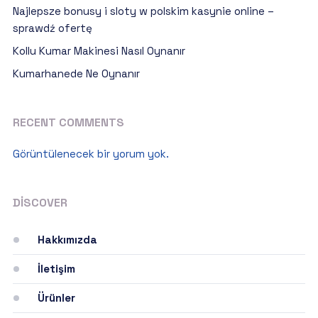
Najlepsze bonusy i sloty w polskim kasynie online –
sprawdź ofertę
Kollu Kumar Makinesi Nasıl Oynanır
Kumarhanede Ne Oynanır
RECENT COMMENTS
Görüntülenecek bir yorum yok.
DISCOVER
Hakkımızda
İletişim
Ürünler