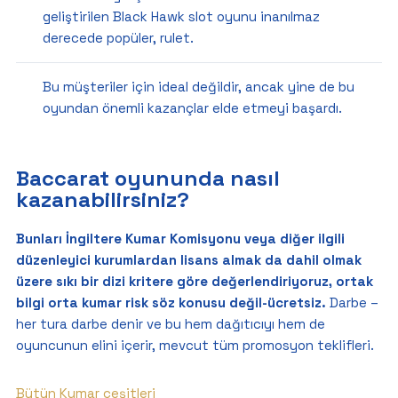
geliştirilen Black Hawk slot oyunu inanılmaz
derecede popüler, rulet.
Bu müşteriler için ideal değildir, ancak yine de bu
oyundan önemli kazançlar elde etmeyi başardı.
Baccarat oyununda nasıl
kazanabilirsiniz?
Bunları İngiltere Kumar Komisyonu veya diğer ilgili
düzenleyici kurumlardan lisans almak da dahil olmak
üzere sıkı bir dizi kritere göre değerlendiriyoruz, ortak
bilgi orta kumar risk söz konusu değil-ücretsiz.
Darbe –
her tura darbe denir ve bu hem dağıtıcıyı hem de
oyuncunun elini içerir, mevcut tüm promosyon teklifleri.
Bütün Kumar çeşitleri