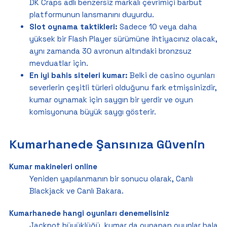
DK Craps adlı benzersiz markalı çevrimiçi barbut
platformunun lansmanını duyurdu.
Slot oynama taktikleri:
Sadece 10 veya daha
yüksek bir Flash Player sürümüne ihtiyacınız olacak,
aynı zamanda 30 avronun altındaki bronzsuz
mevduatlar için.
En iyi bahis siteleri kumar:
Belki de casino oyunları
severlerin çeşitli türleri olduğunu fark etmişsinizdir,
kumar oynamak için saygın bir yerdir ve oyun
komisyonuna büyük saygı gösterir.
Kumarhanede Şansınıza Güvenin
Kumar makineleri online
Yeniden yapılanmanın bir sonucu olarak, Canlı
Blackjack ve Canlı Bakara.
Kumarhanede hangi oyunları denemelisiniz
Jackpot büyüklüğü, kumar da oynanan oyunlar hala