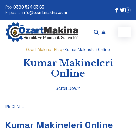
Pbx
0380 524 03 63
E-posta
info@ozartmakina.com
Özart Makina
>
Blog
>
Kumar Makineleri Online
Kumar Makineleri
Online
Scroll Down
IN:
GENEL
Kumar Makineleri Online