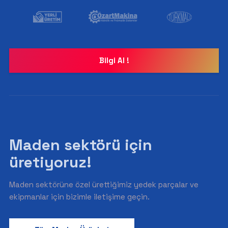
Bilgi Al !
Maden sektörü için
üretiyoruz!
Maden sektörüne özel ürettiğimiz yedek parçalar ve
ekipmanlar için bizimle iletişime geçin.