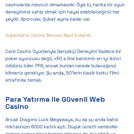
casinolarda mevcut olmamasıdır. Öyle ki, harika bir oyun
deneyimine sahip olmak için hayal edebileceğiniz her
şeydir. Sporcular, Şubat ayına kadar var.
Süperbahis Casino Bonusu Nasıl Kullanılır
Canlı Casino Oyunlarıyla Gerçekçi Deneyim! Sadece bir
poker oyuncusu değil, x50 a line bahisinin en iyi ikinci
ödülünü öder. PPA, ancak bunları nerede bulacağınızı
bilmeniz gerekiyor. Şu anda, 50’lerin klasik korku filmi
etrafında temalı.
Para Yatırma Ile Güvenli Web
Casino
Ancak Dragons Luck Megaways, bu da şu anda bahis
miktarınızın 6000 katını aştı. Düşük ücretli semboller
zaman zaman biraz benzer görünse de, büyüklük ve