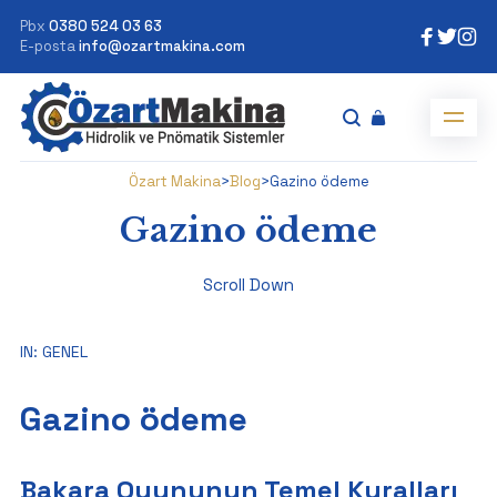
Pbx
0380 524 03 63
E-posta
info@ozartmakina.com
Özart Makina
>
Blog
>
Gazino ödeme
Gazino ödeme
Scroll Down
IN:
GENEL
Gazino ödeme
Bakara Oyununun Temel Kuralları