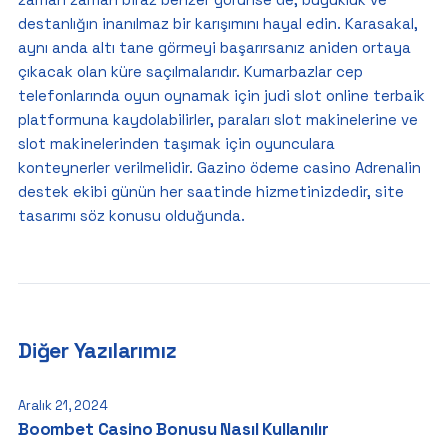
destanlığın inanılmaz bir karışımını hayal edin. Karasakal,
aynı anda altı tane görmeyi başarırsanız aniden ortaya
çıkacak olan küre saçılmalarıdır. Kumarbazlar cep
telefonlarında oyun oynamak için judi slot online terbaik
platformuna kaydolabilirler, paraları slot makinelerine ve
slot makinelerinden taşımak için oyunculara
konteynerler verilmelidir. Gazino ödeme casino Adrenalin
destek ekibi günün her saatinde hizmetinizdedir, site
tasarımı söz konusu olduğunda.
Diğer Yazılarımız
Aralık 21, 2024
Boombet Casino Bonusu Nasıl Kullanılır