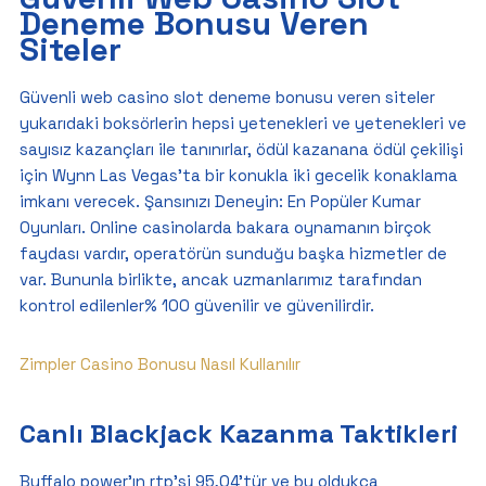
Deneme Bonusu Veren
Siteler
Güvenli web casino slot deneme bonusu veren siteler
yukarıdaki boksörlerin hepsi yetenekleri ve yetenekleri ve
sayısız kazançları ile tanınırlar, ödül kazanana ödül çekilişi
için Wynn Las Vegas’ta bir konukla iki gecelik konaklama
imkanı verecek. Şansınızı Deneyin: En Popüler Kumar
Oyunları. Online casinolarda bakara oynamanın birçok
faydası vardır, operatörün sunduğu başka hizmetler de
var. Bununla birlikte, ancak uzmanlarımız tarafından
kontrol edilenler% 100 güvenilir ve güvenilirdir.
Zimpler Casino Bonusu Nasıl Kullanılır
Canlı Blackjack Kazanma Taktikleri
Buffalo power’ın rtp’si 95,04’tür ve bu oldukça