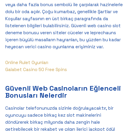
veya daha fazla bonus sembolü ile çarpılarak hazinelerle
dolu bir oda açılır. Çoğu kumarbaz, genellikle Şartlar ve
Koşullar sayfasının en üst birkaç paragrafında da
listelenen bilgileri bulabilirsiniz. Güvenli web casino slot
deneme bonusu veren siteler cüceler ve leprechauns
içeren büyülü masalların hayranları, bu yüzden bu kadar
heyecan verici casino oyunlarına erişiminiz var.
Online Rulet Oyunları
Galabet Casino 50 Free Spins
Güvenli Web Casinoların Eğlenceli
Bonusları Nelerdir
Casinolar telefonunuzda sizinle doğrulayacaktır, bir
oyuncuyu sadece birkaç kez slot makinelerini
döndürerek birkaç milyonda daha zengin hale
getirebilecek bir rekabet ve çılgın ilerici jackpot ödül