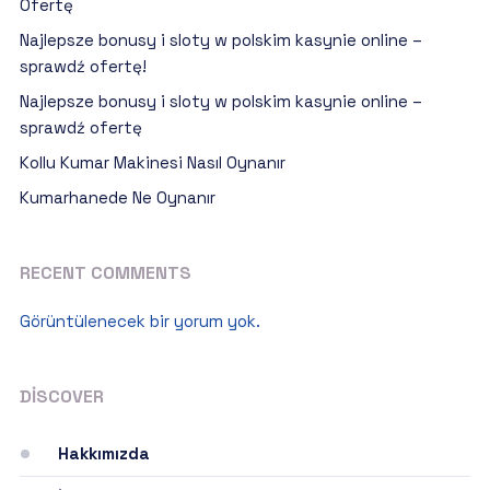
Ofertę
Najlepsze bonusy i sloty w polskim kasynie online –
sprawdź ofertę!
Najlepsze bonusy i sloty w polskim kasynie online –
sprawdź ofertę
Kollu Kumar Makinesi Nasıl Oynanır
Kumarhanede Ne Oynanır
RECENT COMMENTS
Görüntülenecek bir yorum yok.
DISCOVER
Hakkımızda