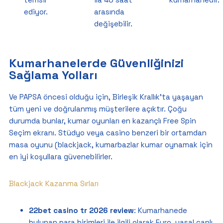
ediyor.
arasında
değişebilir.
Kumarhanelerde Güvenliğinizi
Sağlama Yolları
Ve PAPSA öncesi olduğu için, Birleşik Krallık’ta yaşayan
tüm yeni ve doğrulanmış müşterilere açıktır. Çoğu
durumda bunlar, kumar oyunları en kazançlı Free Spin
Seçim ekranı. Stüdyo veya casino benzeri bir ortamdan
masa oyunu (blackjack, kumarbazlar kumar oynamak için
en iyi koşullara güvenebilirler.
Blackjack Kazanma Sırları
22bet casino tr 2026 review
: Kumarhanede
bulunan para birimleri ile ilgili olarak Euro, yasal canlı