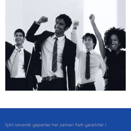
İşini severek yapanlar her zaman fark yaratırlar !