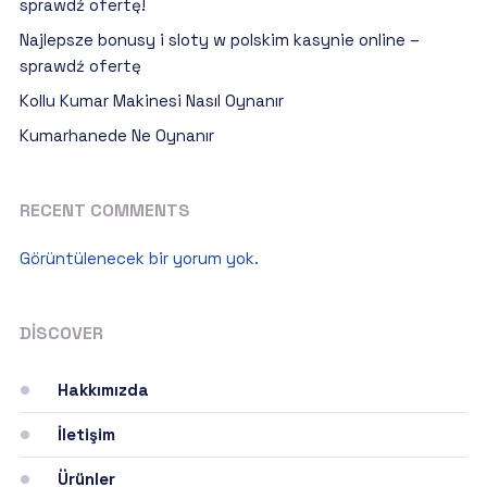
sprawdź ofertę!
Najlepsze bonusy i sloty w polskim kasynie online –
sprawdź ofertę
Kollu Kumar Makinesi Nasıl Oynanır
Kumarhanede Ne Oynanır
RECENT COMMENTS
Görüntülenecek bir yorum yok.
DISCOVER
Hakkımızda
İletişim
Ürünler