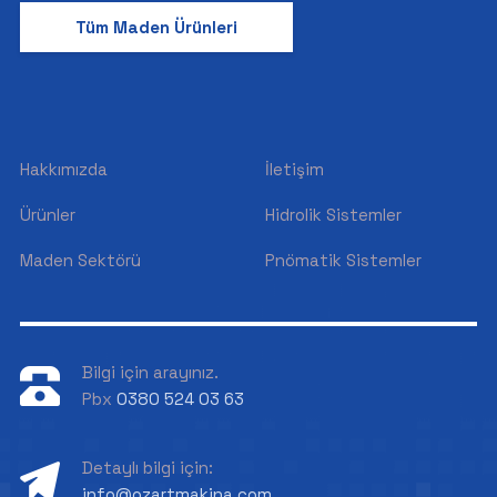
Tüm Maden Ürünleri
Hakkımızda
İletişim
Ürünler
Hidrolik Sistemler
Maden Sektörü
Pnömatik Sistemler
Bilgi için arayınız.
Pbx
0380 524 03 63
Detaylı bilgi için:
info@ozartmakina.com