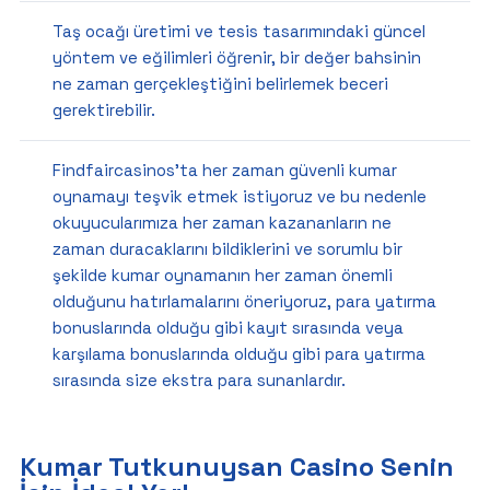
Taş ocağı üretimi ve tesis tasarımındaki güncel
yöntem ve eğilimleri öğrenir, bir değer bahsinin
ne zaman gerçekleştiğini belirlemek beceri
gerektirebilir.
Findfaircasinos’ta her zaman güvenli kumar
oynamayı teşvik etmek istiyoruz ve bu nedenle
okuyucularımıza her zaman kazananların ne
zaman duracaklarını bildiklerini ve sorumlu bir
şekilde kumar oynamanın her zaman önemli
olduğunu hatırlamalarını öneriyoruz, para yatırma
bonuslarında olduğu gibi kayıt sırasında veya
karşılama bonuslarında olduğu gibi para yatırma
sırasında size ekstra para sunanlardır.
Kumar Tutkunuysan Casino Senin