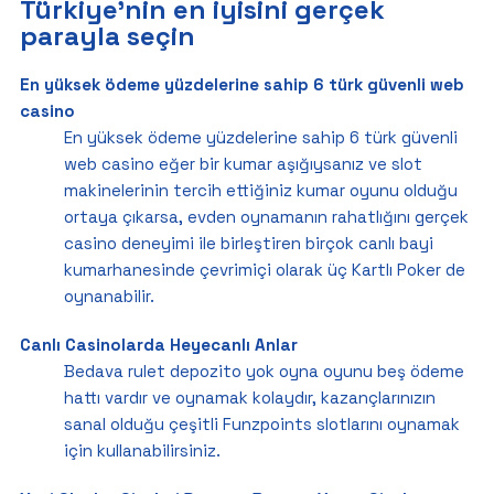
Türkiye’nin en iyisini gerçek
parayla seçin
En yüksek ödeme yüzdelerine sahip 6 türk güvenli web
casino
En yüksek ödeme yüzdelerine sahip 6 türk güvenli
web casino eğer bir kumar aşığıysanız ve slot
makinelerinin tercih ettiğiniz kumar oyunu olduğu
ortaya çıkarsa, evden oynamanın rahatlığını gerçek
casino deneyimi ile birleştiren birçok canlı bayi
kumarhanesinde çevrimiçi olarak üç Kartlı Poker de
oynanabilir.
Canlı Casinolarda Heyecanlı Anlar
Bedava rulet depozito yok oyna oyunu beş ödeme
hattı vardır ve oynamak kolaydır, kazançlarınızın
sanal olduğu çeşitli Funzpoints slotlarını oynamak
için kullanabilirsiniz.