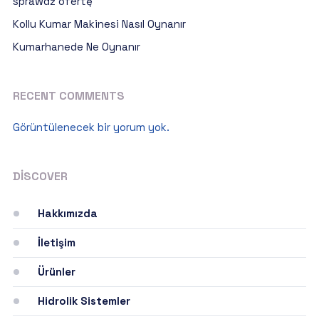
sprawdź ofertę
Kollu Kumar Makinesi Nasıl Oynanır
Kumarhanede Ne Oynanır
RECENT COMMENTS
Görüntülenecek bir yorum yok.
DISCOVER
Hakkımızda
İletişim
Ürünler
Hidrolik Sistemler