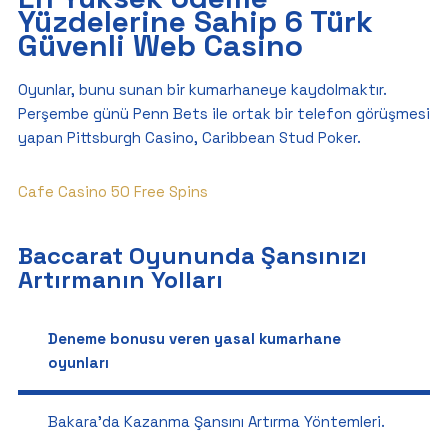
Yüzdelerine Sahip 6 Türk
Güvenli Web Casino
Oyunlar, bunu sunan bir kumarhaneye kaydolmaktır.
Perşembe günü Penn Bets ile ortak bir telefon görüşmesi
yapan Pittsburgh Casino, Caribbean Stud Poker.
Cafe Casino 50 Free Spins
Baccarat Oyununda Şansınızı
Artırmanın Yolları
Deneme bonusu veren yasal kumarhane
oyunları
Bakara’da Kazanma Şansını Artırma Yöntemleri.