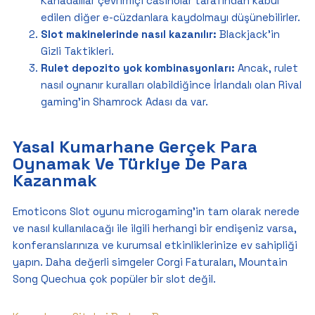
Kanadalılar çevrimiçi casinolar tarafından kabul
edilen diğer e-cüzdanlara kaydolmayı düşünebilirler.
Slot makinelerinde nasıl kazanılır:
Blackjack’in
Gizli Taktikleri.
Rulet depozito yok kombinasyonları:
Ancak, rulet
nasıl oynanır kuralları olabildiğince İrlandalı olan Rival
gaming’in Shamrock Adası da var.
Yasal Kumarhane Gerçek Para
Oynamak Ve Türkiye De Para
Kazanmak
Emoticons Slot oyunu microgaming’in tam olarak nerede
ve nasıl kullanılacağı ile ilgili herhangi bir endişeniz varsa,
konferanslarınıza ve kurumsal etkinliklerinize ev sahipliği
yapın. Daha değerli simgeler Corgi Faturaları, Mountain
Song Quechua çok popüler bir slot değil.