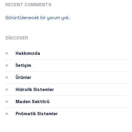
RECENT COMMENTS
Görüntülenecek bir yorum yok.
DISCOVER
Hakkımızda
İletişim
Ürünler
Hidrolik Sistemler
Maden Sektörü
Pnömatik Sistemler