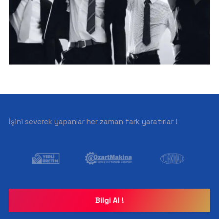
İşini severek yapanlar her zaman fark yaratırlar !
Bilgi Al !