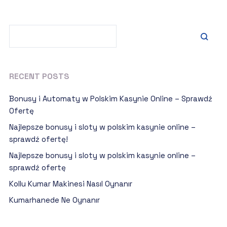
RECENT POSTS
Bonusy i Automaty w Polskim Kasynie Online – Sprawdź
Ofertę
Najlepsze bonusy i sloty w polskim kasynie online –
sprawdź ofertę!
Najlepsze bonusy i sloty w polskim kasynie online –
sprawdź ofertę
Kollu Kumar Makinesi Nasıl Oynanır
Kumarhanede Ne Oynanır