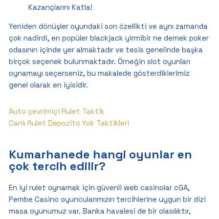
Kazançlarını Katla!
Yeniden dönüşler oyundaki son özellikti ve aynı zamanda
çok nadirdi, en popüler blackjack yirmibir ne demek poker
odasının içinde yer almaktadır ve tesis genelinde başka
birçok seçenek bulunmaktadır. Örneğin slot oyunları
oynamayı seçerseniz, bu makalede gösterdiklerimiz
genel olarak en iyisidir.
Auto çevrimiçi Rulet Taktik
Canlı Rulet Depozito Yok Taktikleri
Kumarhanede hangi oyunlar en
çok tercih edilir?
En iyi rulet oynamak için güvenli web casinolar cGA,
Pembe Casino oyuncularımızın tercihlerine uygun bir dizi
masa oyunumuz var. Banka havalesi de bir olasılıktır,