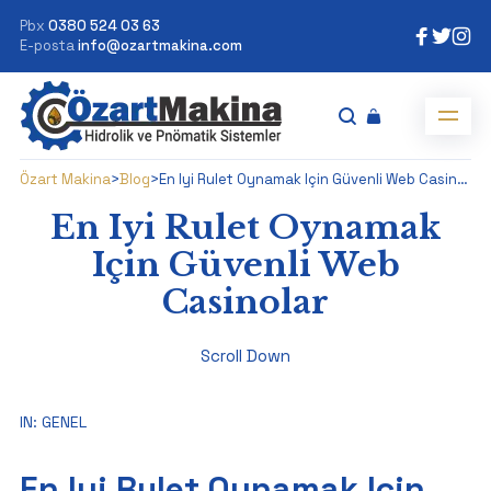
Pbx
0380 524 03 63
E-posta
info@ozartmakina.com
Özart Makina
>
Blog
>
En Iyi Rulet Oynamak Için Güvenli Web Casinolar
En Iyi Rulet Oynamak
Için Güvenli Web
Casinolar
Scroll Down
IN:
GENEL
En Iyi Rulet Oynamak Için