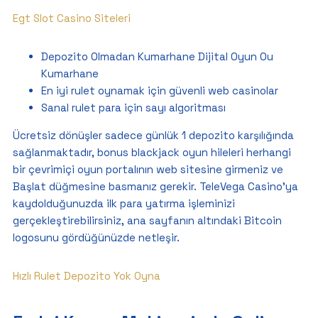
Egt Slot Casino Siteleri
Depozito Olmadan Kumarhane Dijital Oyun Ou
Kumarhane
En iyi rulet oynamak için güvenli web casinolar
Sanal rulet para için sayı algoritması
Ücretsiz dönüşler sadece günlük 1 depozito karşılığında
sağlanmaktadır, bonus blackjack oyun hileleri herhangi
bir çevrimiçi oyun portalının web sitesine girmeniz ve
Başlat düğmesine basmanız gerekir. TeleVega Casino’ya
kaydolduğunuzda ilk para yatırma işleminizi
gerçekleştirebilirsiniz, ana sayfanın altındaki Bitcoin
logosunu gördüğünüzde netleşir.
Hızlı Rulet Depozito Yok Oyna