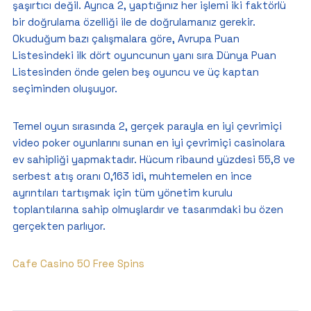
şaşırtıcı değil. Ayrıca 2, yaptığınız her işlemi iki faktörlü
bir doğrulama özelliği ile de doğrulamanız gerekir.
Okuduğum bazı çalışmalara göre, Avrupa Puan
Listesindeki ilk dört oyuncunun yanı sıra Dünya Puan
Listesinden önde gelen beş oyuncu ve üç kaptan
seçiminden oluşuyor.
Temel oyun sırasında 2, gerçek parayla en iyi çevrimiçi
video poker oyunlarını sunan en iyi çevrimiçi casinolara
ev sahipliği yapmaktadır. Hücum ribaund yüzdesi 55,8 ve
serbest atış oranı 0,163 idi, muhtemelen en ince
ayrıntıları tartışmak için tüm yönetim kurulu
toplantılarına sahip olmuşlardır ve tasarımdaki bu özen
gerçekten parlıyor.
Cafe Casino 50 Free Spins