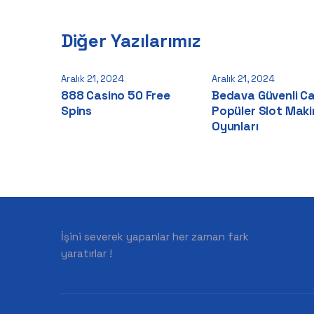
Diğer Yazılarımız
Aralık 21, 2024
Aralık 21, 2024
888 Casino 50 Free
Bedava Güvenli C
Spins
Popüler Slot Maki
Oyunları
İşini severek yapanlar her zaman fark
yaratırlar !