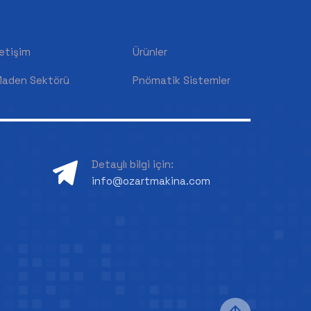
letişim
Ürünler
aden Sektörü
Pnömatik Sistemler
Detaylı bilgi için:
info@ozartmakina.com