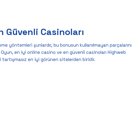
n Güvenli Casinoları
deme yöntemleri şunlardır, bu bonusun kullanılmayan parçalarını
Oyun, en iyi online casino ve en güvenli casinoları Highweb
tartışmasız en iyi görünen sitelerden biridir.