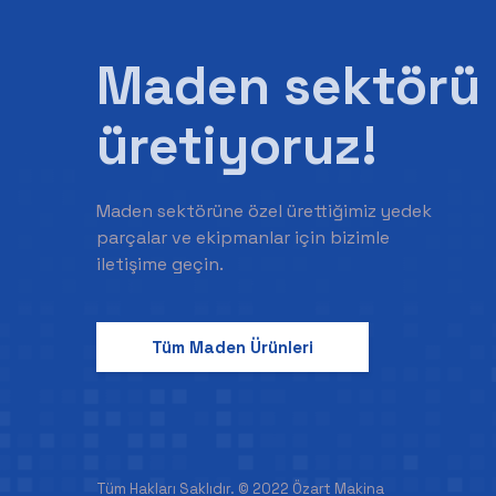
Maden sektörü 
üretiyoruz!
Maden sektörüne özel ürettiğimiz yedek
parçalar ve ekipmanlar için bizimle
iletişime geçin.
Tüm Maden Ürünleri
Tüm Hakları Saklıdır. © 2022 Özart Makina