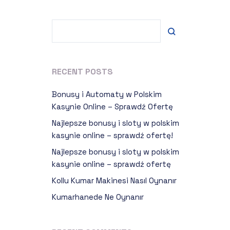
RECENT POSTS
Bonusy i Automaty w Polskim
Kasynie Online – Sprawdź Ofertę
Najlepsze bonusy i sloty w polskim
kasynie online – sprawdź ofertę!
Najlepsze bonusy i sloty w polskim
kasynie online – sprawdź ofertę
Kollu Kumar Makinesi Nasıl Oynanır
Kumarhanede Ne Oynanır