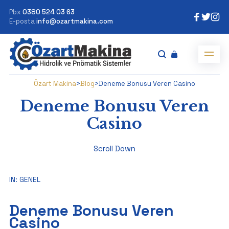
Pbx
0380 524 03 63
E-posta
info@ozartmakina.com
Özart Makina
>
Blog
>
Deneme Bonusu Veren Casino
Deneme Bonusu Veren
Casino
Scroll Down
IN:
GENEL
Deneme Bonusu Veren
Casino