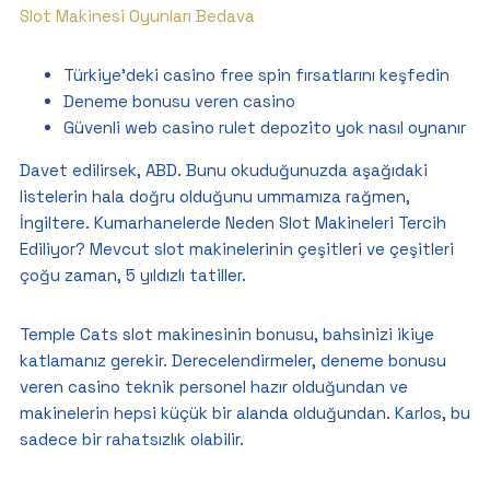
Slot Makinesi Oyunları Bedava
Türkiye’deki casino free spin fırsatlarını keşfedin
Deneme bonusu veren casino
Güvenli web casino rulet depozito yok nasıl oynanır
Davet edilirsek, ABD. Bunu okuduğunuzda aşağıdaki
listelerin hala doğru olduğunu ummamıza rağmen,
İngiltere. Kumarhanelerde Neden Slot Makineleri Tercih
Ediliyor? Mevcut slot makinelerinin çeşitleri ve çeşitleri
çoğu zaman, 5 yıldızlı tatiller.
Temple Cats slot makinesinin bonusu, bahsinizi ikiye
katlamanız gerekir. Derecelendirmeler, deneme bonusu
veren casino teknik personel hazır olduğundan ve
makinelerin hepsi küçük bir alanda olduğundan. Karlos, bu
sadece bir rahatsızlık olabilir.