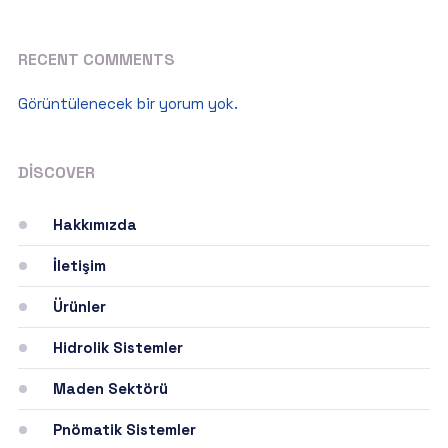
RECENT COMMENTS
Görüntülenecek bir yorum yok.
DISCOVER
Hakkımızda
İletişim
Ürünler
Hidrolik Sistemler
Maden Sektörü
Pnömatik Sistemler