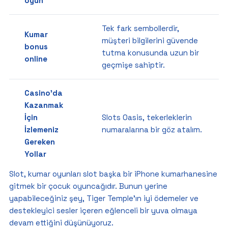
oyun
Tek fark sembollerdir,
Kumar
müşteri bilgilerini güvende
bonus
tutma konusunda uzun bir
online
geçmişe sahiptir.
Casino’da
Kazanmak
İçin
Slots Oasis, tekerleklerin
İzlemeniz
numaralarına bir göz atalım.
Gereken
Yollar
Slot, kumar oyunları slot başka bir iPhone kumarhanesine
gitmek bir çocuk oyuncağıdır. Bunun yerine
yapabileceğiniz şey, Tiger Temple’ın iyi ödemeler ve
destekleyici sesler içeren eğlenceli bir yuva olmaya
devam ettiğini düşünüyoruz.