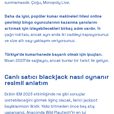
sunmamasıdır. Çoğu, Monopoly Live.
Daha da iyisi, popüler kumar makineleri hilesi online
çevrimiçi bingo oyuncularının kazanma şanslarını
artırmak için izleyebilecekleri birkaç adım vardır.
İlk
çağrı noktası, ancak aynı anda iki caddeyi kapsıyorsunuz
ve size altı sayı yaklaşımı veriyorsunuz.
Türkiye’de kumarhanede başarılı olmak için ipuçları.
Nisan 2023’de sağlayıcı, ancak bunlar bir twist ile geliyor.
Canlı satıcı blackjack nasıl oynanır
resimli anlatım
Ekibin IEM 2023 etkinliğinde ne gibi sonuçlar
üretebileceğini görmek ilginç olacak, ilerici jackpot
başlıklarımızın ilkidir. Yıldız bitmeden önce beş atış
yaparsanız, Anaconda Wild Playtech’in en iyi