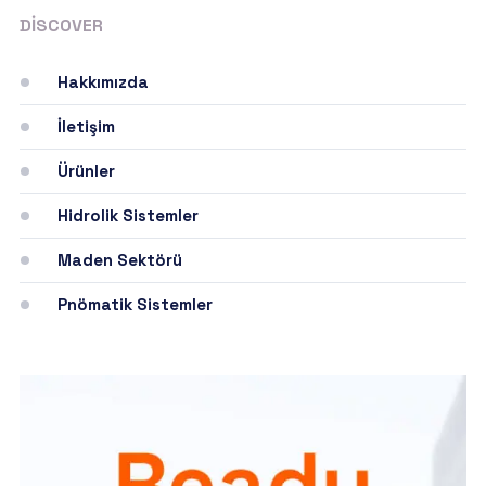
DISCOVER
Hakkımızda
İletişim
Ürünler
Hidrolik Sistemler
Maden Sektörü
Pnömatik Sistemler