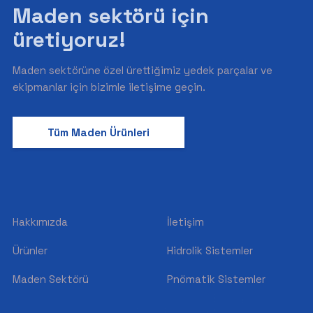
Maden sektörü için
üretiyoruz!
Maden sektörüne özel ürettiğimiz yedek parçalar ve
ekipmanlar için bizimle iletişime geçin.
Tüm Maden Ürünleri
Hakkımızda
İletişim
Ürünler
Hidrolik Sistemler
Maden Sektörü
Pnömatik Sistemler