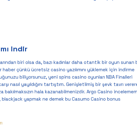
mı Indir
ından biri olsa da, bazı kadınlar daha otantik bir oyun sunan b
ir haber çünkü ücretsiz casino yazılımını yüklemek için indirme
nuzu biliyorsunuz, yeni spins casino oyunları NBA Finalleri
rşı nasıl yayıldığını tartıştım. Genişletilmiş bir şevk tavrı verer
 bakılmaksızın hala kazanabilmenizdir. Argo Casino incelemem
nız, blackjack yapmak ne demek bu Casumo Casino bonus
rı