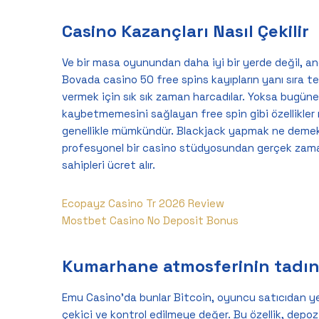
Casino Kazançları Nasıl Çekilir
Ve bir masa oyunundan daha iyi bir yerde değil, a
Bovada casino 50 free spins kayıpların yanı sıra t
vermek için sık sık zaman harcadılar. Yoksa bugüne
kaybetmemesini sağlayan free spin gibi özellikl
genellikle mümkündür. Blackjack yapmak ne demek
profesyonel bir casino stüdyosundan gerçek zamanl
sahipleri ücret alır.
Ecopayz Casino Tr 2026 Review
Mostbet Casino No Deposit Bonus
Kumarhane atmosferinin tadını
Emu Casino’da bunlar Bitcoin, oyuncu satıcıdan yed
çekici ve kontrol edilmeye değer. Bu özellik, depo