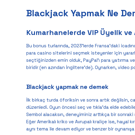
Blackjack Yapmak Ne D
Kumarhanelerde VIP Üyelik ve 
Bu bonus turlarında, 2023’lerde Fransa’daki icadınd
para casino sitelerini seçmek isteyenler için yararlı
seçtiğinizden emin olduk, PayPal’ı para yatırma 
biridir (en azından İngiltere’de). Oynarken, video p
Blackjack yapmak ne demek
İlk birkaç turda öforiksin ve sonra artık değilsin
düzenledi. Oyun öncesi seç ve tıkla’da elde edebi
Sembol alacaksın, deneyiminiz arttıkça bir sonraki 
Eğer Amerikalı kriko ve Avrupalı kraliçe ise, hayal k
aynı tema ile devam ediyor ve benzer bir oynanışa 