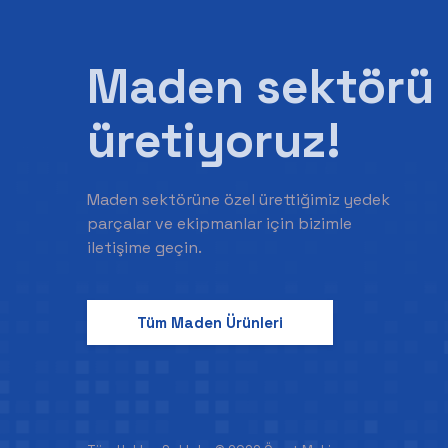
Maden sektörü 
üretiyoruz!
Maden sektörüne özel ürettiğimiz yedek
parçalar ve ekipmanlar için bizimle
iletişime geçin.
Tüm Maden Ürünleri