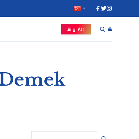
Bilgi Al !
e Demek