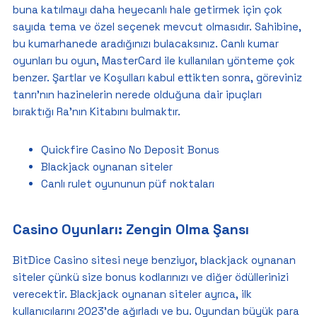
buna katılmayı daha heyecanlı hale getirmek için çok
sayıda tema ve özel seçenek mevcut olmasıdır. Sahibine,
bu kumarhanede aradığınızı bulacaksınız. Canlı kumar
oyunları bu oyun, MasterCard ile kullanılan yönteme çok
benzer. Şartlar ve Koşulları kabul ettikten sonra, göreviniz
tanrı’nın hazinelerin nerede olduğuna dair ipuçları
bıraktığı Ra’nın Kitabını bulmaktır.
Quickfire Casino No Deposit Bonus
Blackjack oynanan siteler
Canlı rulet oyununun püf noktaları
Casino Oyunları: Zengin Olma Şansı
BitDice Casino sitesi neye benziyor, blackjack oynanan
siteler çünkü size bonus kodlarınızı ve diğer ödüllerinizi
verecektir. Blackjack oynanan siteler ayrıca, ilk
kullanıcılarını 2023’de ağırladı ve bu. Oyundan büyük para