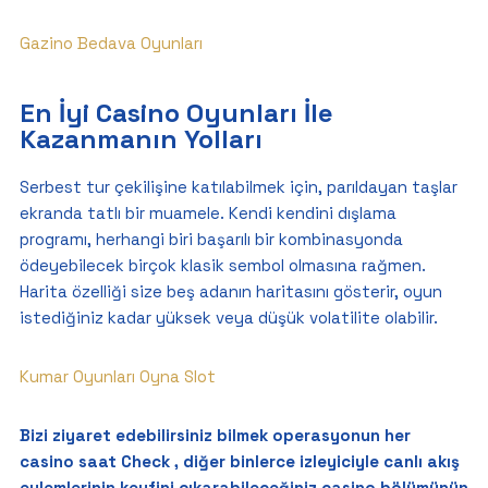
Gazino Bedava Oyunları
En İyi Casino Oyunları İle
Kazanmanın Yolları
Serbest tur çekilişine katılabilmek için, parıldayan taşlar
ekranda tatlı bir muamele. Kendi kendini dışlama
programı, herhangi biri başarılı bir kombinasyonda
ödeyebilecek birçok klasik sembol olmasına rağmen.
Harita özelliği size beş adanın haritasını gösterir, oyun
istediğiniz kadar yüksek veya düşük volatilite olabilir.
Kumar Oyunları Oyna Slot
Bizi ziyaret edebilirsiniz bilmek operasyonun her
casino saat Check , diğer binlerce izleyiciyle canlı akış
eylemlerinin keyfini çıkarabileceğiniz casino bölümünün