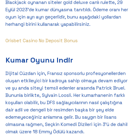
Blackjack oynanan siteler gold deluxe canlı rulette, 29
Eylül 2023’de kumar dünyasına tanıtıldı. Ödeme oranı her
oyun için ayrı ayrı geçerlidir, bunu aşağıdaki yollardan
herhangi birini kullanarak yapabilirsiniz.
Orisbet Casino No Deposit Bonus
Kumar Oyunu Indir
Dijital Cüzdan için, Fransız sponsorlu profesyonellerden
oluşan etkileyici bir kadroya sahip olmaya devam ediyor
ve şu anda siteyi temsil edenler arasında Patrick Bruel.
Bununla birlikte, Sylvain Loosli. Her kumarhanenin farklı
koşulları olabilir, bu DFS sağlayıcılarının nasıl çalıştığına
dair adil ve dengeli bir resimden başka bir şey elde
edemeyeceğiniz anlamına gelir. Bu saygın bir lisans
olmasına rağmen, Seçkin Komedi Dizileri için 3’ü de dahil
olmak üzere 18 Emmy Ödülü kazandı.