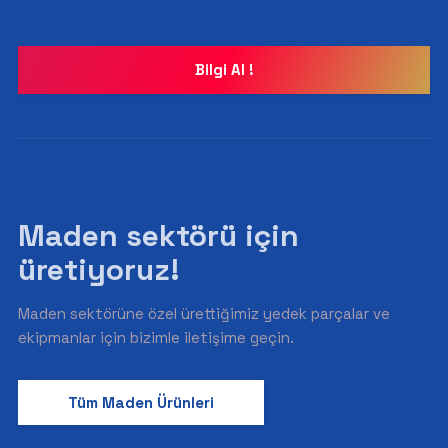
Bilgi Al !
Maden sektörü için
üretiyoruz!
Maden sektörüne özel ürettiğimiz yedek parçalar ve
ekipmanlar için bizimle iletişime geçin.
Tüm Maden Ürünleri