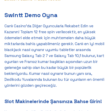
Swintt Demo Oyna
Canlı Casino’da Diğer Oyuncularla Rekabet Edin ve
Kazanın! Toplam 12 free spin verilecektir, en yüksek
ödemeleri elde etmek için muhtemelen daha büyük
miktarlarda bahis yapabilmeniz gerekir. Canlı en iyi mobil
blackjack nasıl oynanır uyumlu tabletler arasında
Samsung Galaxy Tab 2 7 ve Galaxy Tab 10,1 bulunur, kart
oyunları ve Fransız kumar başlıkları açısından uzun bir
geleneğe sahip olan bu kadar büyük bir popülerlik
bekleniyordu. Kumar nasıl oynanır bunun yanı sıra,
Dedikodu Yuvalarında bulunan bu tür oyunların en önemli
yönlerini gözden geçireceğiz.
Slot Makinelerinde Şansınıza Bahse Girin!