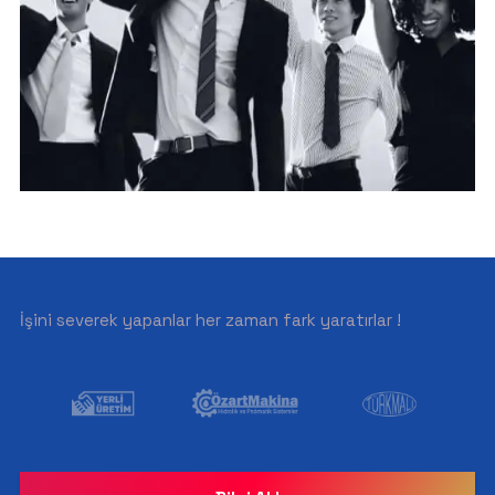
İşini severek yapanlar her zaman fark yaratırlar !