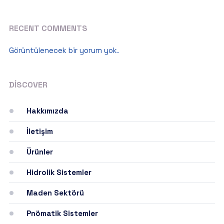
RECENT COMMENTS
Görüntülenecek bir yorum yok.
DISCOVER
Hakkımızda
İletişim
Ürünler
Hidrolik Sistemler
Maden Sektörü
Pnömatik Sistemler