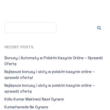
RECENT POSTS
Bonusy i Automaty w Polskim Kasynie Online – Sprawdź
Ofertę
Najlepsze bonusy i sloty w polskim kasynie online –
sprawdź ofertę!
Najlepsze bonusy i sloty w polskim kasynie online –
sprawdź ofertę
Kollu Kumar Makinesi Nasıl Oynanır
Kumarhanede Ne Oynanır