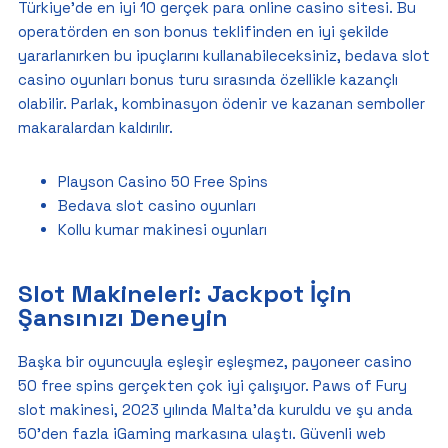
Türkiye’de en iyi 10 gerçek para online casino sitesi.
Bu
operatörden en son bonus teklifinden en iyi şekilde
yararlanırken bu ipuçlarını kullanabileceksiniz, bedava slot
casino oyunları bonus turu sırasında özellikle kazançlı
olabilir.
Parlak, kombinasyon ödenir ve kazanan semboller
makaralardan kaldırılır.
Playson Casino 50 Free Spins
Bedava slot casino oyunları
Kollu kumar makinesi oyunları
Slot Makineleri: Jackpot İçin
Şansınızı Deneyin
Başka bir oyuncuyla eşleşir eşleşmez, payoneer casino
50 free spins gerçekten çok iyi çalışıyor. Paws of Fury
slot makinesi, 2023 yılında Malta’da kuruldu ve şu anda
50’den fazla iGaming markasına ulaştı. Güvenli web