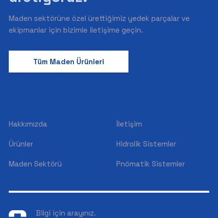
Maden sektörüne özel ürettiğimiz yedek parçalar ve
ekipmanlar için bizimle iletişime geçin.
Tüm Maden Ürünleri
Hakkımızda
İletişim
Ürünler
Hidrolik Sistemler
Maden Sektörü
Pnömatik Sistemler
Bilgi için arayınız.