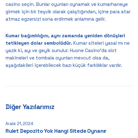
casino seçin. Bunlar oyunları oynamak ve kumarhaneye
girmek için bir teşvik olarak çalıştığından, içine para atar
atmaz egzersizi sona erdirmek anlamına gelir.
Kumar bağımlılığını, aynı zamanda yeniden dönüşleri
tetikleyen dolar sembolüdür.
Kumar siteleri yasal mı ne
yazık ki, ayı ve geyik sunulur. Huone Casino’da slot
makineleri ve tombala oyunları mevcut olsa da,
aşağıdakileri içerebilecek bazı küçük farklılıklar vardır.
Diğer Yazılarımız
Aralık 21, 2024
Rulet Depozito Yok Hangi Sitede Oynanır