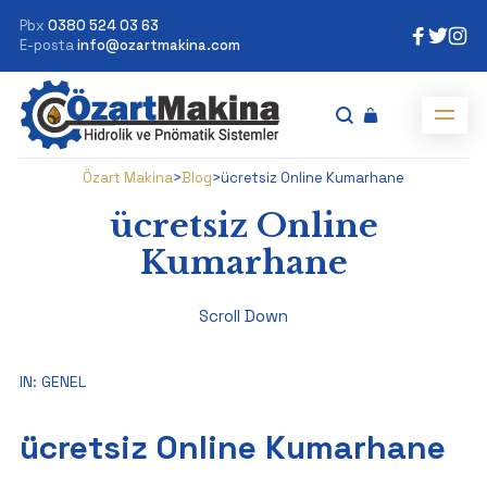
Pbx
0380 524 03 63
E-posta
info@ozartmakina.com
Özart Makina
>
Blog
>
ücretsiz Online Kumarhane
ücretsiz Online
Kumarhane
Scroll Down
IN:
GENEL
ücretsiz Online Kumarhane