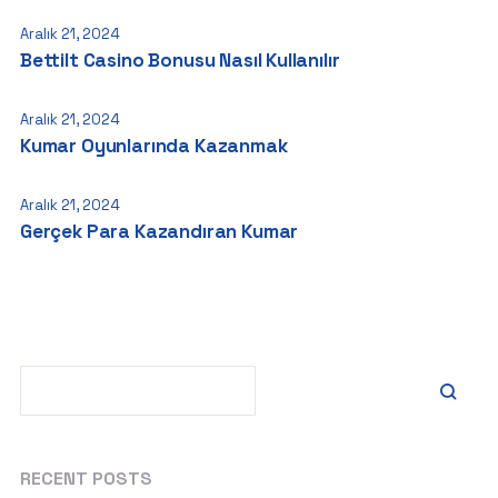
Aralık 21, 2024
Bettilt Casino Bonusu Nasıl Kullanılır
Aralık 21, 2024
Kumar Oyunlarında Kazanmak
Aralık 21, 2024
Gerçek Para Kazandıran Kumar
RECENT POSTS