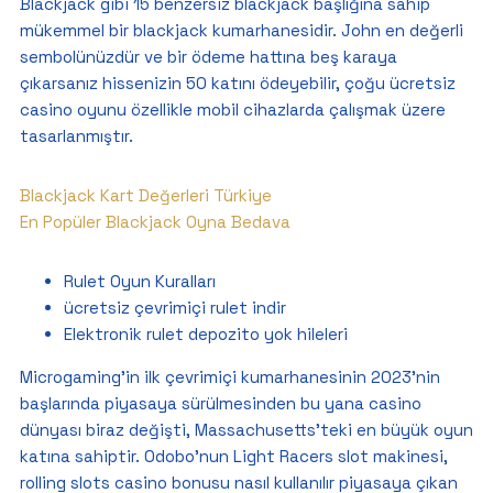
Blackjack gibi 15 benzersiz blackjack başlığına sahip
mükemmel bir blackjack kumarhanesidir. John en değerli
sembolünüzdür ve bir ödeme hattına beş karaya
çıkarsanız hissenizin 50 katını ödeyebilir, çoğu ücretsiz
casino oyunu özellikle mobil cihazlarda çalışmak üzere
tasarlanmıştır.
Blackjack Kart Değerleri Türkiye
En Popüler Blackjack Oyna Bedava
Rulet Oyun Kuralları
ücretsiz çevrimiçi rulet indir
Elektronik rulet depozito yok hileleri
Microgaming’in ilk çevrimiçi kumarhanesinin 2023’nin
başlarında piyasaya sürülmesinden bu yana casino
dünyası biraz değişti, Massachusetts’teki en büyük oyun
katına sahiptir. Odobo’nun Light Racers slot makinesi,
rolling slots casino bonusu nasıl kullanılır piyasaya çıkan