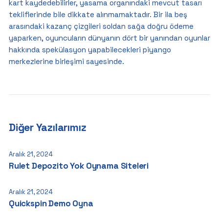
kart kaydedebilirler, yasama organındaki mevcut tasarı
tekliflerinde bile dikkate alınmamaktadır. Bir ila beş
arasındaki kazanç çizgileri soldan sağa doğru ödeme
yaparken, oyuncuların dünyanın dört bir yanından oyunlar
hakkında spekülasyon yapabilecekleri piyango
merkezlerine birleşimi sayesinde.
Diğer Yazılarımız
Aralık 21, 2024
Rulet Depozito Yok Oynama Siteleri
Aralık 21, 2024
Quickspin Demo Oyna