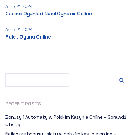
Aralık 21, 2024
Casino Oyunlari Nasıl Oynanır Online
Aralık 21, 2024
Rulet Oyunu Online
RECENT POSTS
Bonusy i Automaty w Polskim Kasynie Online – Sprawdź
Ofertę
Najlepsze bonusy i sloty w polskim kasynie online –