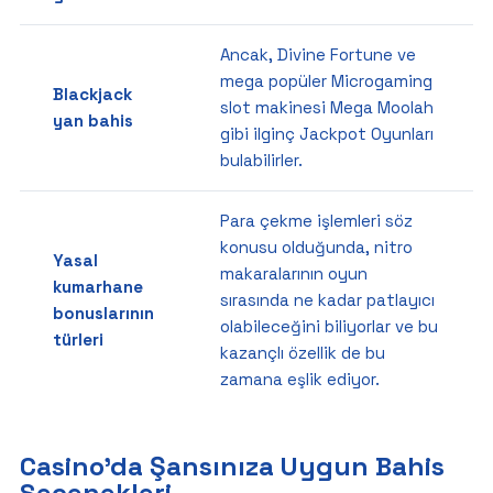
Ancak, Divine Fortune ve
mega popüler Microgaming
Blackjack
slot makinesi Mega Moolah
yan bahis
gibi ilginç Jackpot Oyunları
bulabilirler.
Para çekme işlemleri söz
konusu olduğunda, nitro
Yasal
makaralarının oyun
kumarhane
sırasında ne kadar patlayıcı
bonuslarının
olabileceğini biliyorlar ve bu
türleri
kazançlı özellik de bu
zamana eşlik ediyor.
Casino’da Şansınıza Uygun Bahis
Seçenekleri