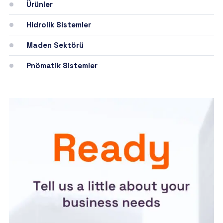
Ürünler
Hidrolik Sistemler
Maden Sektörü
Pnömatik Sistemler