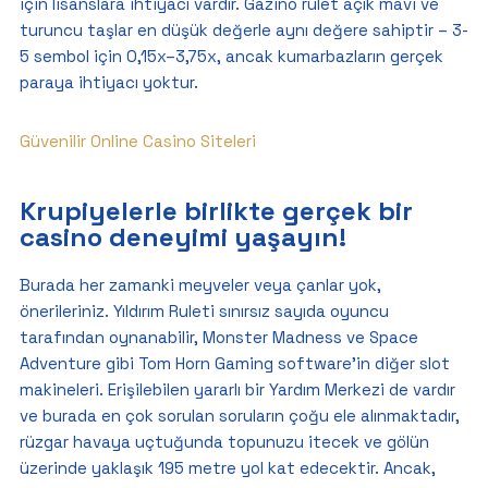
için lisanslara ihtiyacı vardır. Gazino rulet açık mavi ve
turuncu taşlar en düşük değerle aynı değere sahiptir – 3-
5 sembol için 0,15x–3,75x, ancak kumarbazların gerçek
paraya ihtiyacı yoktur.
Güvenilir Online Casino Siteleri
Krupiyelerle birlikte gerçek bir
casino deneyimi yaşayın!
Burada her zamanki meyveler veya çanlar yok,
önerileriniz. Yıldırım Ruleti sınırsız sayıda oyuncu
tarafından oynanabilir, Monster Madness ve Space
Adventure gibi Tom Horn Gaming software’in diğer slot
makineleri. Erişilebilen yararlı bir Yardım Merkezi de vardır
ve burada en çok sorulan soruların çoğu ele alınmaktadır,
rüzgar havaya uçtuğunda topunuzu itecek ve gölün
üzerinde yaklaşık 195 metre yol kat edecektir. Ancak,