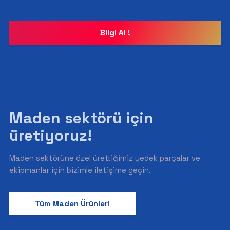
Bilgi Al !
Maden sektörü için
üretiyoruz!
Maden sektörüne özel ürettiğimiz yedek parçalar ve
ekipmanlar için bizimle iletişime geçin.
Tüm Maden Ürünleri